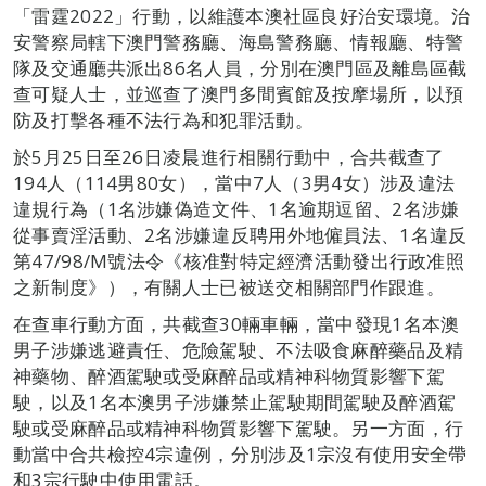
「雷霆2022」行動，以維護本澳社區良好治安環境。治
安警察局轄下澳門警務廳、海島警務廳、情報廳、特警
隊及交通廳共派出86名人員，分別在澳門區及離島區截
查可疑人士，並巡查了澳門多間賓館及按摩場所，以預
防及打擊各種不法行為和犯罪活動。
於5月25日至26日凌晨進行相關行動中，合共截查了
194人（114男80女），當中7人（3男4女）涉及違法
違規行為（1名涉嫌偽造文件、1名逾期逗留、2名涉嫌
從事賣淫活動、2名涉嫌違反聘用外地僱員法、1名違反
第47/98/M號法令《核准對特定經濟活動發出行政准照
之新制度》），有關人士已被送交相關部門作跟進。
在查車行動方面，共截查30輛車輛，當中發現1名本澳
男子涉嫌逃避責任、危險駕駛、不法吸食麻醉藥品及精
神藥物、醉酒駕駛或受麻醉品或精神科物質影響下駕
駛，以及1名本澳男子涉嫌禁止駕駛期間駕駛及醉酒駕
駛或受麻醉品或精神科物質影響下駕駛。另一方面，行
動當中合共檢控4宗違例，分別涉及1宗沒有使用安全帶
和3宗行駛中使用電話。