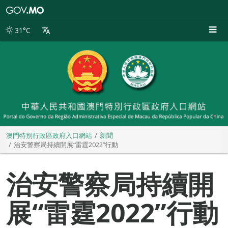
澳
門
特
31°C
別
行
政
區
政
府
入
口
網
站
澳門特別行政區政府入口網站
新聞
治安警察局持續開展“雷霆2022”行動
治安警察局持續開
展“雷霆2022”行動