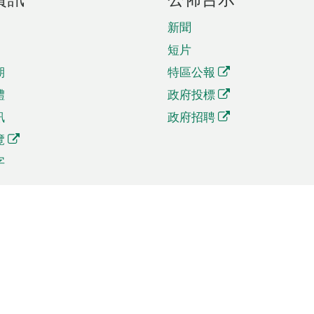
新聞
短片
期
特區公報
體
政府投標
訊
政府招聘
覽
字
及貿易
相關連結
資
手機應用程式目錄
貿會展
社交媒體目錄
商機和服務
專題網站目錄
訊
RSS訂閱目錄