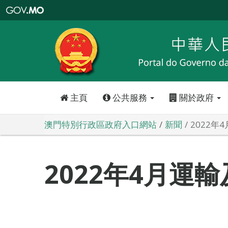
澳
門
特
別
行
政
區
政
府
入
口
網
站
主頁
公共服務
關於政府
澳門特別行政區政府入口網站
新聞
2022年
2022年4月運