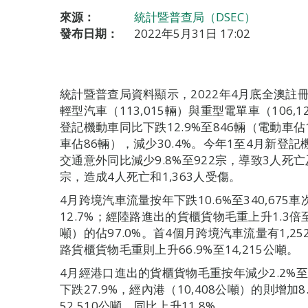
來源：
統計暨普查局（DSEC）
發布日期：
2022年5月31日 17:02
統計暨普查局資料顯示，2022年4月底全澳註冊機
輕型汽車（113,015輛）與重型電單車（106,1
登記機動車同比下跌12.9%至846輛（電動車佔
車佔86輛），減少30.4%。今年1至4月新登記機
交通意外同比減少9.8%至922宗，導致3人死亡
宗，造成4人死亡和1,363人受傷。
4月跨境汽車流量按年下跌10.6%至340,675
12.7%；經陸路進出的貨櫃貨物毛重上升1.3倍至
噸）的佔97.0%。首4個月跨境汽車流量有1,25
路貨櫃貨物毛重則上升66.9%至14,215公噸。
4月經港口進出的貨櫃貨物毛重按年減少2.2%至1
下跌27.9%，經內港（10,408公噸）的則增加
52,510公噸，同比上升11.8%。