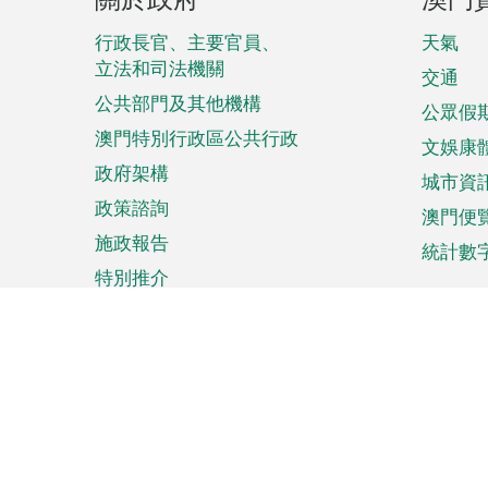
腳
菜
行政長官、主要官員、
天氣
立法和司法機關
單
交通
公共部門及其他機構
公眾假
澳門特別行政區公共行政
文娛康
政府架構
城市資
政策諮詢
澳門便
施政報告
統計數
特別推介
來澳旅遊
商務
計劃行程
貿易投
觀光
澳門經
娛樂消閒
中小企
購物
市場資