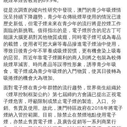
統煙草煙害教育的69.9%。
從是次調查的縱向性研究中發現，澳門的青少年吸煙情
況呈持續下降趨勢，青少年在傳統煙草使用的情況已達
歷史新低，但電子煙未來在青少年的流行將是控煙工作
面臨的新挑戰。值得指出的是，電子煙所含的尼古丁可
能讓大腦更易對其他物質成癮，同時電子煙可成為毒品
的載體，使用者可把大麻等毒品摻進電子煙油中使用，
導致日後青少年不單養成吸煙習慣，更有機會染上吸毒
的惡習。而近年靠電子煙圖利的商人則將之包裝為較傳
統煙草減害、時尚產品等誤導性形象，誘導青少年吸
食，電子煙成為青少年吸煙的入門物質，使其日後轉為
吸捲煙的機會大為增加。
面對電子煙在青少年群體的流行趨勢，世界衛生組織於
《煙草控制框架公約》第七屆締約方會議已提出正視電
子煙危害，呼籲限制或禁止電子煙的製造、入口、分
銷、售賣及使用。故此，澳門特區政府在2018年將電子
煙納入管控範圍。目前，除禁止在禁煙地點使用電子
煙，亦禁止售賣電子煙，及廣告促銷等一系列商業行