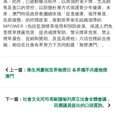
為；此外，已啟動修法程序，以加強對電子煙，尤其銷
售及進口的管控，以防微杜漸方式保護青少年健康。未
來，澳門特區政府會繼續依循「促進健康、循序漸進、
先易後難」的控煙政策，推動世界衛生組織倡導的
MPOWER（包括監測煙草使用和預防政策、保護人們免
受煙草煙霧危害、提供戒煙幫助、警示煙草危害、禁止
煙草廣告、促銷和贊助、及提高煙稅）六項控煙綜合措
施，相信在社會各界努力下共同創建「無煙澳門」。
上一篇：
衛生局慶祝世界無煙日 各界攜手共建無煙
澳門
下一篇：
社會文化司司長歐陽瑜列席立法會全體會議，
回應議員提出的口頭質詢。