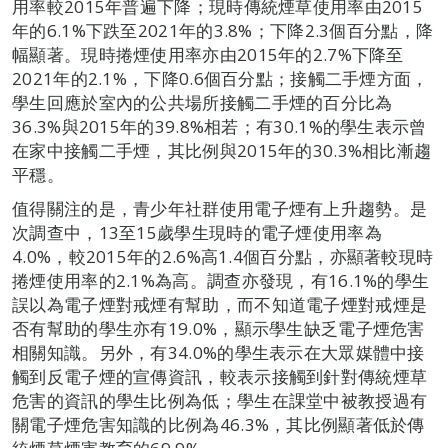
用率較2015年普遍下降；現時傳統煙草使用率由2015
年的6.1%下跌至2021年的3.8%；下降2.3個百分點，降
幅顯著。現時捲煙使用率亦由2015年的2.7%下降至
2021年的2.1%，下降0.6個百分點；接觸二手煙方面，
學生回應於室內的公共場所接觸二手煙的百分比為
36.3%與2015年的39.8%相若；有30.1%的學生表示曾
在家中接觸二手煙，其比例與2015年的30.3%相比漸趨
平穩。
值得關注的是，青少年社群使用電子煙有上升趨勢。是
次調查中，13至15歲學生現時的電子煙使用率為
4.0%，較2015年的2.6%高1.4個百分點，亦顯著較現時
捲煙使用率的2.1%為高。調查亦發現，有16.1%的學生
誤以為電子煙對戒煙有幫助，而不知道電子煙對戒煙是
否有幫助的學生亦有19.0%，顯示學生缺乏電子煙危害
相關知識。另外，有34.0%的學生表示在大眾媒體中接
觸到反電子煙的宣傳資訊，較表示接觸到針對傳統煙草
危害的資訊的學生比例為低；學生在課堂中被教授過有
關電子煙危害知識的比例為46.3%，其比例顯著低於傳