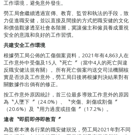
工作環境，避免意外發生。
勞工局會繼續透過宣傳、教育、監管和執法的手段，致
力促進職安健，並以直接及間接的方式把職安健的文化
和價值觀滲透至社會各階層，冀讓僱主和僱員養成重視
安全的意識和良好的工作習慣。
共建安全工作環境
根據勞工局公佈的工傷個案資料，2021年有4,863人在
工作意外中受傷及15人〝死亡〞（當中4人的死亡與違
反職安健法規有關）。所有死亡個案均送交司法機關核
實是否涉及工作意外，勞工局日後將根據判決結果對有
關數據作出倘有的修正。
按工作意外原因統計，首三位最多導致工作意外的原因
為〝人墜下〞（24.0%）、〝夾傷、刺傷或割傷〞
（20.6%）及〝用力過度或扭傷〞（17.2%）。
違者〝即罰即停即教育〞
為監察本澳各行業的職安健狀況，勞工局2021年對不同