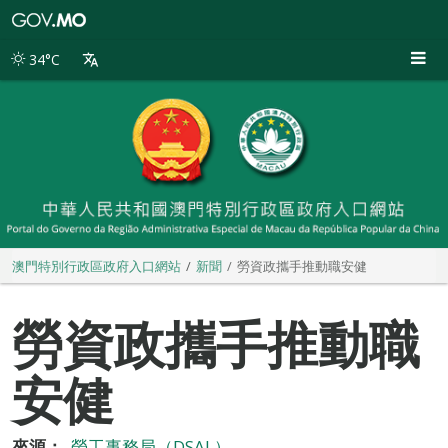
澳
門
特
34°C
別
行
政
區
政
府
入
口
網
站
澳門特別行政區政府入口網站
新聞
勞資政攜手推動職安健
勞資政攜手推動職
安健
來源：
勞工事務局（DSAL）