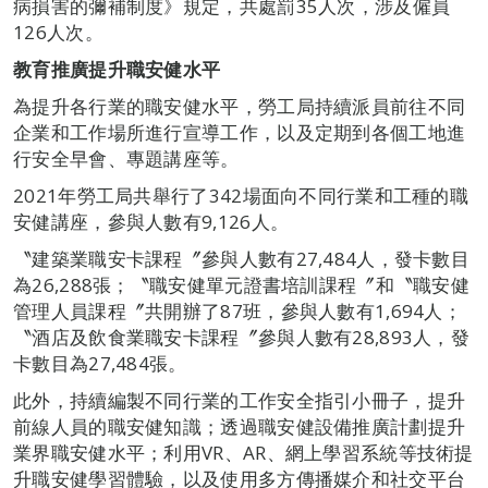
病損害的彌補制度》規定，共處罰35人次，涉及僱員
126人次。
教育推廣提升職安健水平
為提升各行業的職安健水平，勞工局持續派員前往不同
企業和工作場所進行宣導工作，以及定期到各個工地進
行安全早會、專題講座等。
2021年勞工局共舉行了342場面向不同行業和工種的職
安健講座，參與人數有9,126人。
〝建築業職安卡課程〞參與人數有27,484人，發卡數目
為26,288張；〝職安健單元證書培訓課程〞和〝職安健
管理人員課程〞共開辦了87班，參與人數有1,694人；
〝酒店及飲食業職安卡課程〞參與人數有28,893人，發
卡數目為27,484張。
此外，持續編製不同行業的工作安全指引小冊子，提升
前線人員的職安健知識；透過職安健設備推廣計劃提升
業界職安健水平；利用VR、AR、網上學習系統等技術提
升職安健學習體驗，以及使用多方傳播媒介和社交平台