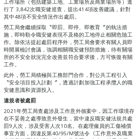
工作場所（包括建築工地、工業場所及商業場所等）進
行了 3,842次職安健巡查，提出414項改善建議，針對
其中48項不安全情況作出處罰。
勞工局會繼續採取〝即罰、即停、即教育〞的執法措
施，即時勒令職安健表現不及格的工地停止相關危險工
作。除依法提起處罰程序外，勞工局會要求有關人員即
時開展檢討會議，強調相關職安健預防措施，待有關場
所的不安全狀況完全改善並符合要求後，方可恢復有關
工作。
此外，勞工局積極與工務部門合作，對公共工程引入
〝安全項目投入計劃〞，透過計劃加強工程承攬人的職
安健意識和資源投入。
違規者被處罰
2021年勞工局查處涉及工作意外個案中，因工作環境存
在不妥善之處導致意外發生，當中違反職安健法規共處
罰9人次，涉及受害人次10名。在處理僱員的工傷補償
事宜方面，因違反第40/95/M號法令《工作意外及職業