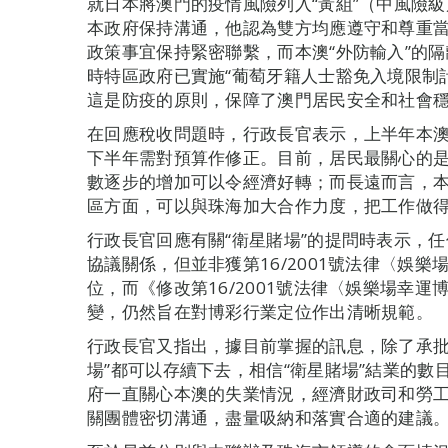
就日本將澳門的疫情風險列入“黃組”（中風險
本政府保持溝通，他認為雙方均應遵守和尊重
政策事宜保持緊密聯繫，而本澳“外防輸入”的
時特區政府已實施“葡萄牙籍人士豁免入境限制
這是防疫的原則，保障了澳門居民安全和社會
在回應稅收問題時，行政長官表示，上半年本
下半年需對預算作修正。目前，居民最關心的
數逐步的增加可以令經濟好轉；而長遠而言，
區方面，可以與珠海加大合作力度，把工作做
行政長官回應有關“衛星賭場”的提問時表示，任
協議關係，但並非獲第16/2001號法律〈娛
位，而《修改第16/2001號法律〈娛樂場幸
變，仍然旨在對博彩行業定位作出清晰規範。
行政長官又指出，據目前掌握的訊息，除了承批
場”都可以存續下去，相信“衛星賭場”結業的
府一直關心本澳的失業情況，經濟財政司和勞
關團體密切溝通，盡量吸納和落實合適的建議