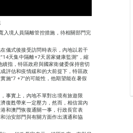
施
寬入境人員隔離管控措施，待相關部門完
他在儀式後接受訪問時表示，內地以若干
14天集中隔離+7天居家健康監測”，縮
勢。他續指，特區政府與國家衛健委保持密切
完成評估和疫情緩和的大前提下，特區政
施“7 +7”的可能性，他期望能在暑假
出，事實上，內地不單對出境有旅遊限
經濟復甦帶來一定壓力，然而，相信當內
香港和澳門恢復通關一事，行政長官表
門和治安部門與有關方面作出溝通和協