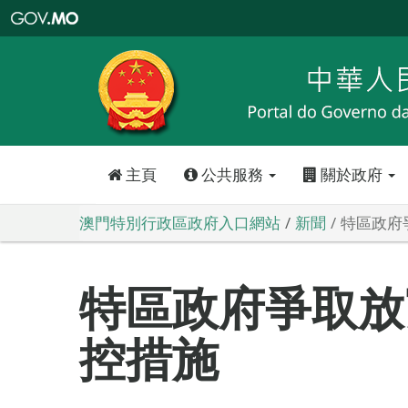
澳
門
特
別
行
政
區
政
府
入
口
網
站
主頁
公共服務
關於政府
澳門特別行政區政府入口網站
新聞
特區政府
特區政府爭取放
控措施