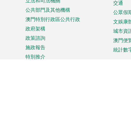
立法和司法機關
單
交通
公共部門及其他機構
公眾假
澳門特別行政區公共行政
文娛康
政府架構
城市資
政策諮詢
澳門便
施政報告
統計數
特別推介
來澳旅遊
商務
計劃行程
貿易投
觀光
澳門經
娛樂消閒
中小企
購物
市場資
節日盛事
知識產