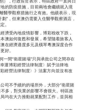
級別），行政長官表示，特區政府一直與日
當地的防疫措施，目前兩地會繼續就入境
隔離醫學觀察措施行之有效。他續表示，現
計劃”，但來澳仍需要入住醫學觀察酒店，
穩定。
澳經濟受內地疫情影響，博彩稅收下跌，
是本澳如何復甦和發展，希望隨着旅客人
本澳在經濟適度多元及橫琴粵澳深度合作
得更好。
何一間“衛星賭場”只與承批公司之間存在
樂場幸運博彩經營法律制度〉賦予法律地
運博彩經營法律制度〉》法案方向並沒有改
公司不予續約的場所外，大部分“衛星賭
數目不多，對失業的影響不會很大。特區政
工局均在大力推動就業配對工作，並與相
。