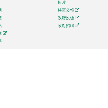
短片
期
特區公報
體
政府投標
訊
政府招聘
覽
字
及貿易
相關連結
資
手機應用程式目錄
貿會展
社交媒體目錄
商機和服務
專題網站目錄
訊
RSS訂閱目錄
權
表格下載