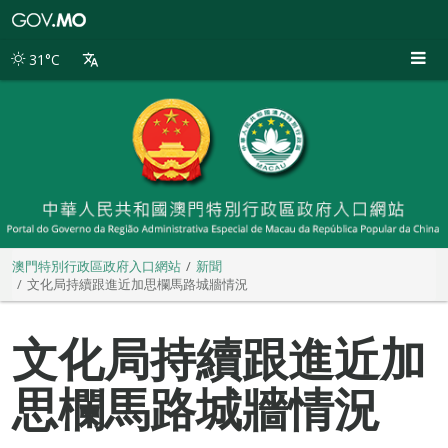
澳
門
特
31°C
別
行
政
區
政
府
入
口
網
站
澳門特別行政區政府入口網站
新聞
文化局持續跟進近加思欄馬路城牆情況
文化局持續跟進近加
思欄馬路城牆情況