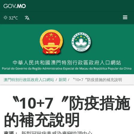
澳
門
特
32°C
別
行
政
區
政
府
入
口
網
站
澳門特別行政區政府入口網站
新聞
〝10+7〞防疫措施的補充說明
〝10+7〞防疫措施
的補充說明
來源：
新型冠狀病毒感染應變協調中心