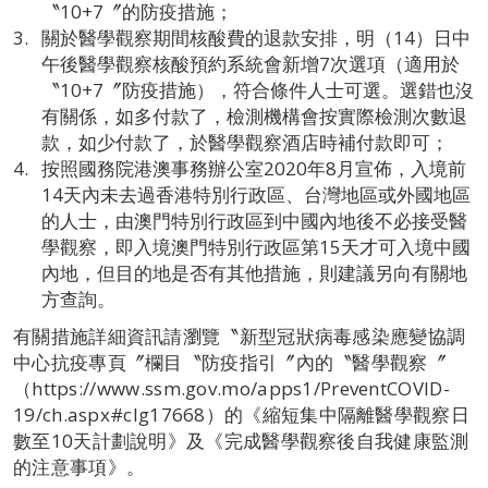
〝10+7〞的防疫措施；
關於醫學觀察期間核酸費的退款安排，明（14）日中
午後醫學觀察核酸預約系統會新增7次選項（適用於
〝10+7〞防疫措施），符合條件人士可選。選錯也沒
有關係，如多付款了，檢測機構會按實際檢測次數退
款，如少付款了，於醫學觀察酒店時補付款即可；
按照國務院港澳事務辦公室2020年8月宣佈，入境前
14天內未去過香港特別行政區、台灣地區或外國地區
的人士，由澳門特別行政區到中國內地後不必接受醫
學觀察，即入境澳門特別行政區第15天才可入境中國
內地，但目的地是否有其他措施，則建議另向有關地
方查詢。
有關措施詳細資訊請瀏覽〝新型冠狀病毒感染應變協調
中心抗疫專頁〞欄目〝防疫指引〞內的〝醫學觀察〞
（https://www.ssm.gov.mo/apps1/PreventCOVID-
19/ch.aspx#clg17668）的《縮短集中隔離醫學觀察日
數至10天計劃說明》及《完成醫學觀察後自我健康監測
的注意事項》。