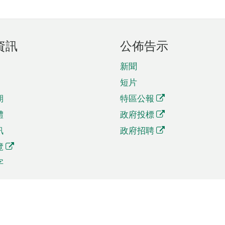
資訊
公佈告示
新聞
短片
期
特區公報
體
政府投標
訊
政府招聘
覽
字
及貿易
相關連結
資
手機應用程式目錄