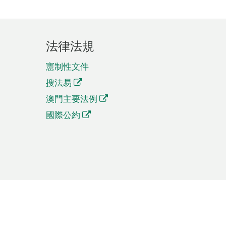
法律法規
憲制性文件
搜法易
澳門主要法例
國際公約