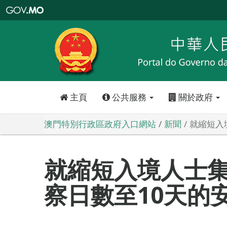
澳
門
特
別
行
政
區
政
府
入
口
網
站
主頁
公共服務
關於政府
澳門特別行政區政府入口網站
新聞
就縮短入
就縮短入境人士
察日數至10天的