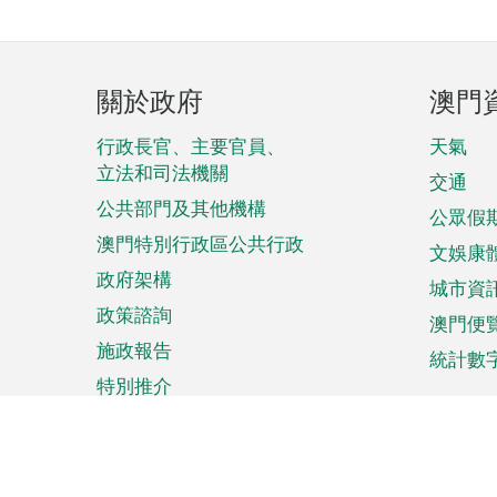
頁
關於政府
澳門
腳
菜
行政長官、主要官員、
天氣
立法和司法機關
單
交通
公共部門及其他機構
公眾假
澳門特別行政區公共行政
文娛康
政府架構
城市資
政策諮詢
澳門便
施政報告
統計數
特別推介
來澳旅遊
商務
計劃行程
貿易投