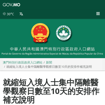
澳
門
特
30°C
別
行
政
區
政
府
入
口
網
站
澳門特別行政區政府入口網站
新聞
就縮短入境人士集中隔離醫學觀察日數至10天的安排作補充說明
就縮短入境人士集中隔離醫
學觀察日數至10天的安排作
補充說明