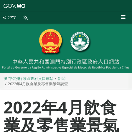
澳
門
特
27°C
別
行
政
區
政
府
入
口
網
站
澳門特別行政區政府入口網站
新聞
2022年4月飲食業及零售業景氣調查
2022年4月飲食
業及零售業景氣