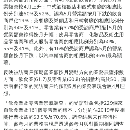
業額會較4月上升；中式酒樓飯店和西式餐廳的相應比
例分別達60%及52%。認為5月營業額按月下跌的飲食
商戶佔19%；茶餐廳及粥麵店和日韓餐廳的相應比例分
別為34%及31%。零售業有37%的受訪商戶預計5月的
營業額會錄得按月升幅；皮具零售商、化妝品及衛生用
品零售商和成人服裝零售商的相應比例分別為60%、
55%及41%。此外，有16%的受訪商戶認為5月的營業
額會按月下跌，以汽車銷售商的相應比例(46%)最為顯
著。
反映被訪商戶預期營業額按月變動方向的業務展望指數
方面，飲食業(61.7)及零售業(60.8)的指數均高於50，顯
示兩個行業的受訪商戶均預期5月的業務表現會較4月理
想。
「飲食業及零售業景氣調查」的受訪對象包括229個來
自飲食業及161個零售業的樣本，分別約佔2019年度相
關行業收益的53.5%及70.6%，調查結果未作整體推
算。參考月的業務表現是透過參考月與對照期相同調查