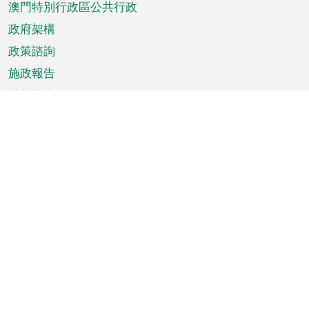
澳門特別行政區公共行政
政府架構
政策諮詢
施政報告
特別推介
澳門資訊
天氣
交通
公眾假期
文娛康體
城市資訊
澳門便覽
統計數字