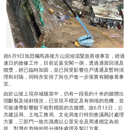
就6月9日加思欄馬路後方山泥傾瀉緊急善後事宜，經過
連日的搶修工作，目前近嘉安閣一側，透過適當回填及
噴漿，經已臨時加固，並已與受影響住戶溝通及暫時清
理和封隔，同時亦安排了與住戶進一步落實有關修葺事
宜。
由於山坡上現存城牆當中，仍有一段長約十米的牆體出
現斷裂及傾斜情況，已呈現不穩定及有倒塌的危機，並
可能連帶影響餘下相對穩固的古牆體。故6月13日，公
共建設局、土地工務局、文化局進行特別會議商討處理
方案，三部門一致共識應以公眾安全及周邊穩定為前
提，對潛在危險的部分儘快處理及製訂方案。