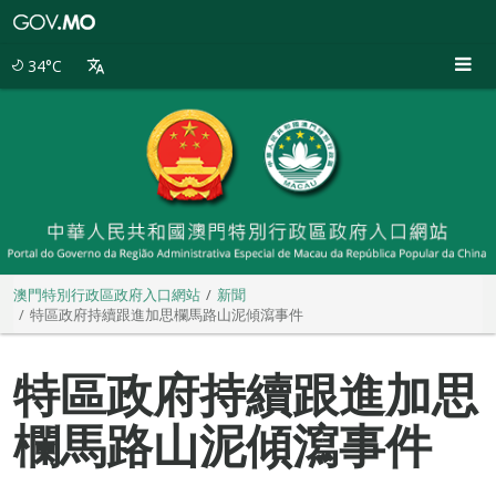
澳
門
特
34°C
別
行
政
區
政
府
入
口
網
站
澳門特別行政區政府入口網站
新聞
特區政府持續跟進加思欄馬路山泥傾瀉事件
特區政府持續跟進加思
欄馬路山泥傾瀉事件