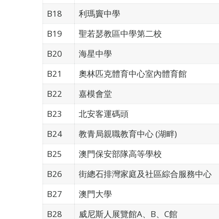
B18
利瑪竇中學
B19
聖若瑟教區中學第二校
B20
海星中學
B21
奧林匹克體育中心室內體育館
B22
嘉模會堂
B23
北安客運碼頭
B24
教青局親職教育中心 (湖畔)
B25
澳門保安部隊高等學校
B26
街總石排灣家庭及社區綜合服務中心
B27
澳門大學
B28
威尼斯人展覽館A、B、C館