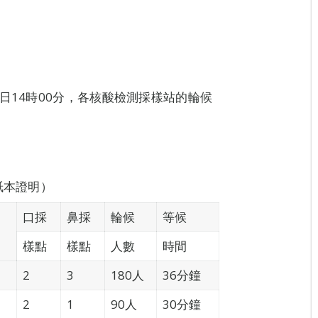
日14時00分，各核酸檢測採樣站的輪候
紙本證明）
口採
鼻採
輪候
等候
樣點
樣點
人數
時間
2
3
180人
36分鐘
2
1
90人
30分鐘