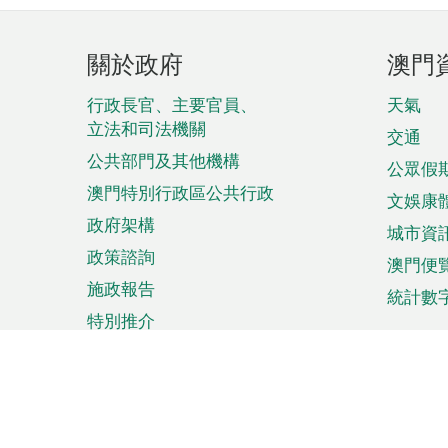
頁
關於政府
澳門
腳
菜
行政長官、主要官員、
天氣
立法和司法機關
單
交通
公共部門及其他機構
公眾假
澳門特別行政區公共行政
文娛康
政府架構
城市資
政策諮詢
澳門便
施政報告
統計數
特別推介
來澳旅遊
商務
計劃行程
貿易投
觀光
澳門經