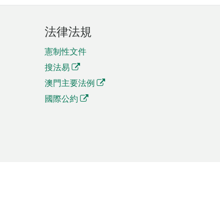
法律法規
憲制性文件
搜法易
澳門主要法例
國際公約