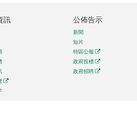
資訊
公佈告示
新聞
短片
期
特區公報
體
政府投標
訊
政府招聘
覽
字
及貿易
相關連結
資
手機應用程式目錄
貿會展
社交媒體目錄