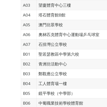
A03
望廈體育中心三樓
A04
塔石體育館B館
A05
澳門坊眾學校
A06
奧林匹克體育中心運動場乒乓球室
A07
石排灣公立學校
B01
聖若瑟教區中學第六校
B02
青洲坊活動中心
B03
鄭觀應公立學校
B04
工人體育場一樓
B05
鏡平學校（中學部）
B06
中葡職業技術學校體育館