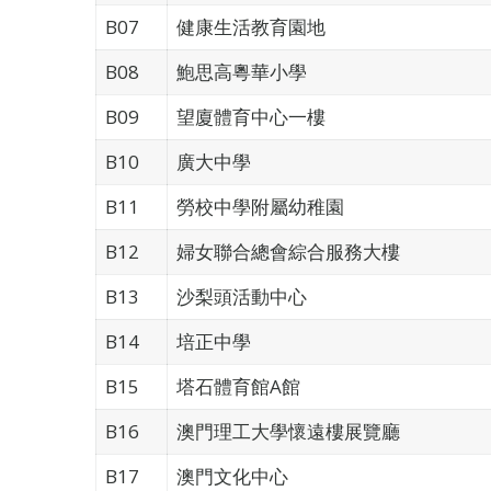
B07
健康生活教育園地
B08
鮑思高粵華小學
B09
望廈體育中心一樓
B10
廣大中學
B11
勞校中學附屬幼稚園
B12
婦女聯合總會綜合服務大樓
B13
沙梨頭活動中心
B14
培正中學
B15
塔石體育館A館
B16
澳門理工大學懷遠樓展覽廳
B17
澳門文化中心