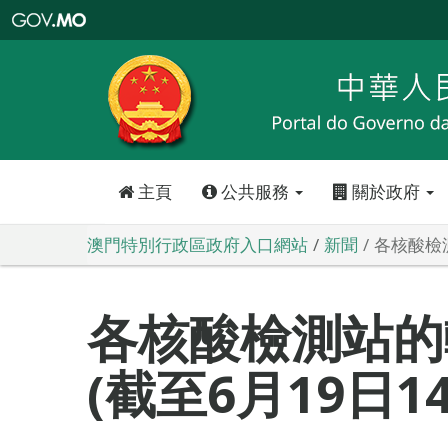
澳
門
特
別
行
政
區
政
府
入
口
網
站
主頁
公共服務
關於政府
澳門特別行政區政府入口網站
新聞
各核酸檢測
各核酸檢測站的
(截至6月19日1