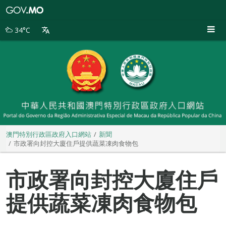
澳
門
特
34°C
別
行
政
區
政
府
入
口
網
站
澳門特別行政區政府入口網站
新聞
市政署向封控大廈住戶提供蔬菜凍肉食物包
市政署向封控大廈住戶
提供蔬菜凍肉食物包