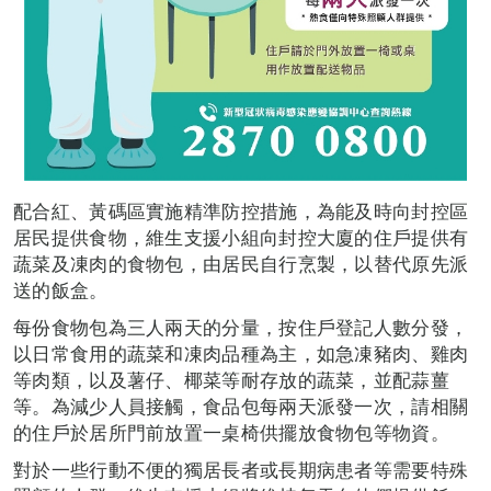
配合紅、黃碼區實施精準防控措施，為能及時向封控區
居民提供食物，維生支援小組向封控大廈的住戶提供有
蔬菜及凍肉的食物包，由居民自行烹製，以替代原先派
送的飯盒。
每份食物包為三人兩天的分量，按住戶登記人數分發，
以日常食用的蔬菜和凍肉品種為主，如急凍豬肉、雞肉
等肉類，以及薯仔、椰菜等耐存放的蔬菜，並配蒜薑
等。為減少人員接觸，食品包每兩天派發一次，請相關
的住戶於居所門前放置一桌椅供擺放食物包等物資。
對於一些行動不便的獨居長者或長期病患者等需要特殊