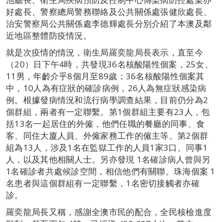
好處長、警察總局警務聯絡及公共關係處張健欣處長、
治安警察局公共關係處李德輝處長分別介紹了本澳及鄰
近地區整體防疫情況。
就是次疫情的情況，衛生局羅奕龍局長表示，直至今
（20）日下午4時，共發現36名核酸陽性個案，25女、
11男，年齡介乎8個月至89歲；36名核酸陽性個案其
中，10人為有症狀的確診病例，26人為無症狀感染病
例。根據發病情況和流行病學調查結果，目前仍分為2
個群組，兩者有一定聯繫。第1個群組主要有23人，包
括13名一起居住的外僱，他們任職的餐廳的同事、食
客、同住大廈人員、外僱家務工作的僱主等。第2個群
組為13人，涉及1名在監獄工作的人員1家3口、同事1
人，以及其他相關人士。另亦發現 1名確診病人曾與另
1名確診者共處候診空間，相信他們有關聯。珠海個案 1
名患者與這個群組有一定聯繫，1名密切接觸者亦確
診。
羅奕龍局長又稱，感謝全澳市民的配合，全民核檢進度