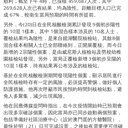
順利，截至下午 4時，已採樣 459,687人次，其中
269,628人次已有結果，均為陰性。距離目標人口已完
成 67%，較衛生當局預期的時間有所提前。
另外，今(20)日在全民核酸檢測累計發現 9個初步陽性
的 10混 1樣本。其中 1個混合樣本涉及的 10名人士，
覆檢結果均為陰性，是來自鏡湖醫院核檢站。其餘8個
混合樣本相關人士已全部聯絡到，正開展覆核。而今日
新增的 2宗陽性個案，是由威尼斯人核檢站及勞校幼稚
園核檢站發現。另外，當局正覆檢新增 3個初步呈陽的
10混 1樣本，待有結果再公布涉及的核檢站。
基於在全民核酸檢測期間發現陽性個案，顯示居民進行
全民核檢時存有一定的風險，必須提高警惕，做好個人
防護措施。他再次呼籲市民按預約時間到核檢站點，避
免人多聚集，減少出現風險。
他在回應傳媒提問時指出，在今次疫情開始時已預期會
出現多宗確診個案，因此當局亦已同步啟動兩個預案，
包括準備好社區治療中心（設於澳門蛋的方艙醫院），
最快於明（21）日可完成設置，之後如有需要便可供確