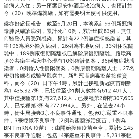
診病人入住；另一預案是安排酒店收治病人，也預計於
今（20）晚準備就緒，如有需要明天便可供使用。
梁亦好處長報告，截至6月20日，本澳累計93例新冠病
毒肺炎確診病例，累計死亡0例，累計出院83例，無任
何醫務人員受到感染。累計有222例無症狀感染者，其
中196為境外輸入病例，26例為本地病例，33例住院隔
離中，189例康復期隔離或已解除康復期隔離。路環高
頂公共衛生臨床中心現有10例確診個案，36例無症狀感
染者，0例輸入性復陽個案，0例康復期隔離人士，27名
密切接觸者或醫學觀察中。新型冠狀病毒疫苗接種資
料，而今（20）日下午4時，累計已接種新冠疫苗劑數
為1,435,327劑，已接種至少1劑人數共有612,401人，
其中僅接種第1劑有27,612人，已接種第2劑有307,695
人，已接種第3劑有277,094人。另外，在過去24小
時，衛生局接獲3宗不良事件通報，包括0宗嚴重不良事
件，3宗輕微不良事件（2例為國藥滅活疫苗，1例為
BNT mRNA 疫苗）；由開始接種疫苗至今，累計5,245
宗不良事件通報，包括14宗嚴重不良事件，5,231宗輕