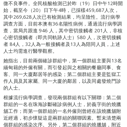
微不良事件。全民核酸檢測已於昨（19）日中午12時開
始，截至今（20）日下午4時，已採樣459,687人次，
其中269,628人次已有檢測結果，均呈陰性。流行病學
調查方面，目前本澳有36名陽性病例，通過流行病學調
查，當局共跟進 946 人，其中密切接觸者 201人，非核
心密切接觸者（即共同軌跡人士）580 人，次密切接觸
者 84人，32人為一般接觸者及13人為陪同人員，上述
人士均需進行醫學觀察。
她指出，目前兩個確診群組中，第一個群組主要與13名
緬甸籍的外僱有關，而引發起與之相關的餐廳同事、食
客、同一大廈鄰居等的感染；第二個群組主要是監獄工
作人員及其家屬、同一大廈的鄰居，以及同處發燒門診
的人士。
根據流行病學調查，發現兩個群組有以下關聯：第二個
群組的一名在珠海診斷確診病例人士，於義字街的燒臘
舖工作；而第一個群組的一名外僱則曾經在該燒臘舖附
近經過，初步懷疑這是兩群組的關聯因素。暫未清楚兩
個群組的感染次序。另外，第二個群組的燒臘舖，附近