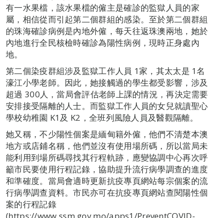
有一水果檔，該水果檔的僱主是確診的監獄人員的家
屬，相信從而引起第二個群組的感染。至於第二個群組
的珠海確診病例是內地外僱，每天往返珠澳兩地，她於
內地進行全民核檢時確診為陽性病例，現時正身處內
地。
第二個染疫群組涉及監獄工作人員 1家，其太太是 1名
濠江小學老師。因此，她接觸過的學生都受影響，涉及
超過 300人，當局會評估老師上課的情況，再決定需要
安排接受隔離的人士。而監獄工作人員的女兒就讀聖心
學校幼稚園 K1及 K2，全班列風險人員及醫觀隔離。
她又稱，不少陽性個案是緬甸籍外僱，他們不清楚本澳
地方或店鋪名稱，他們並沒有使用場所碼，所以當局未
能利用到場所碼尋找其行程軌跡，應變協調中心再次呼
籲市民要使用行程記錄，協助提升流行病學調查的進度
和準確度。當局會適時更新抗疫專頁網站每宗個案的流
行病學調查資料。市民亦可在抗疫專頁網站查閱陽性個
案的行程記錄
(https://www.ssm.gov.mo/apps1/PreventCOVID-