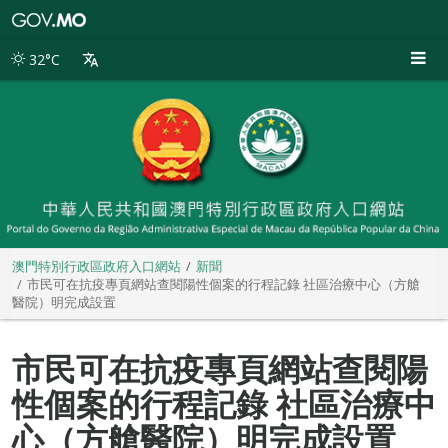
澳
門
特
32°C
別
行
政
區
政
府
入
口
網
站
澳門特別行政區政府入口網站
新聞
市民可在抗疫專頁網站查閱陽性個案的行程記錄 社區治療中心（方艙
醫院）明完成設置
市民可在抗疫專頁網站查閱陽
性個案的行程記錄 社區治療中
心（方艙醫院）明完成設置