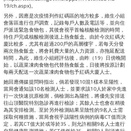
19/ch.aspx)。
另外，因應是次疫情列作紅碼區的地方較多，維生小組
會落區進行住戶調查，記錄每戶人數及電話等，並向住
戶派送緊急食物包，其後會視乎首輪核酸檢測的時間，
待住戶完成核酸檢測後送上熱食飯盒。由於今次紅碼大
廈比較多，尤其有超過200戶的高層樓宇，若每天分發
兩次熱食飯盒，將會耗費大量的人力資源，亦拖延配送
時間，為此，維生小組經評估後，由昨（19）日傍晚開
始，以蔬菜凍肉食物包代替熱食飯盒，日後將按原計劃
每兩天配送一次蔬菜凍肉食物包予紅碼大廈人士。
她回應傳媒提問時指出，倘若發現10混1樣本呈陽性，
當局會通知該10名檢測人士，並要求該10人於家中先進
行一次快速抗原檢測，倘檢測出為陽性，將優先安排送
往山頂醫院特別急診再進行檢診；其餘人士也會在稍後
為其安排檢測。至於另外檢測結果呈陰性的9名人士需
採取何種措施，當局會視乎該陽性病例的病毒CT值而決
定，若其CT值大於或等於35，則允許相關9名人士進行
自我健康監測措施；若CT值低於35，相關9人則須進行