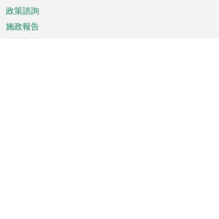
政策諮詢
施政報告
特別推介
澳門資訊
天氣
交通
公眾假期
文娛康體
城市資訊
澳門便覽
統計數字
公佈告示