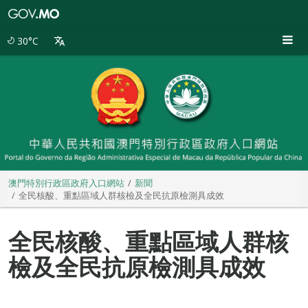
澳
門
特
30°C
別
行
政
區
政
府
入
口
網
站
澳門特別行政區政府入口網站
新聞
全民核酸、重點區域人群核檢及全民抗原檢測具成效
全民核酸、重點區域人群核
檢及全民抗原檢測具成效