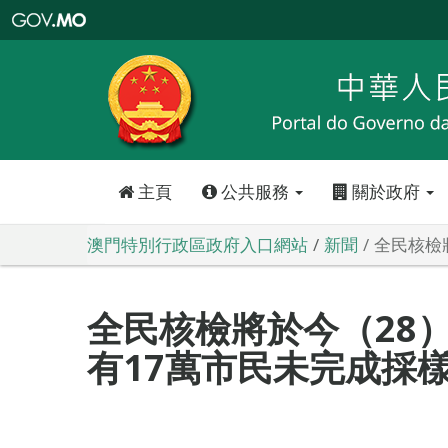
澳
門
特
別
行
政
區
政
府
入
口
網
站
主頁
公共服務
關於政府
澳門特別行政區政府入口網站
新聞
全民核檢
全民核檢將於今（28）
有17萬市民未完成採