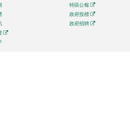
期
特區公報
體
政府投標
訊
政府招聘
覽
字
及貿易
相關連結
資
手機應用程式目錄
貿會展
社交媒體目錄
商機和服務
專題網站目錄
訊
RSS訂閱目錄
權
表格下載