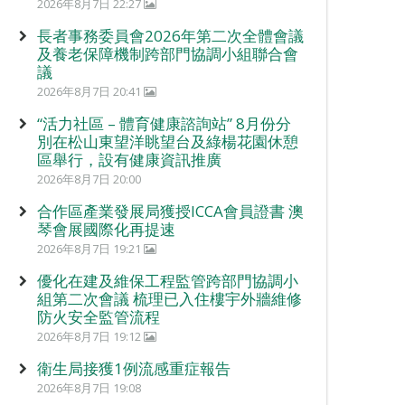
2026年8月7日 22:27
長者事務委員會2026年第二次全體會議
及養老保障機制跨部門協調小組聯合會
議
2026年8月7日 20:41
“活力社區 – 體育健康諮詢站” 8月份分
別在松山東望洋眺望台及綠楊花園休憩
區舉行，設有健康資訊推廣
2026年8月7日 20:00
合作區產業發展局獲授ICCA會員證書 澳
琴會展國際化再提速
2026年8月7日 19:21
優化在建及維保工程監管跨部門協調小
組第二次會議 梳理已入住樓宇外牆維修
防火安全監管流程
2026年8月7日 19:12
衛生局接獲1例流感重症報告
2026年8月7日 19:08