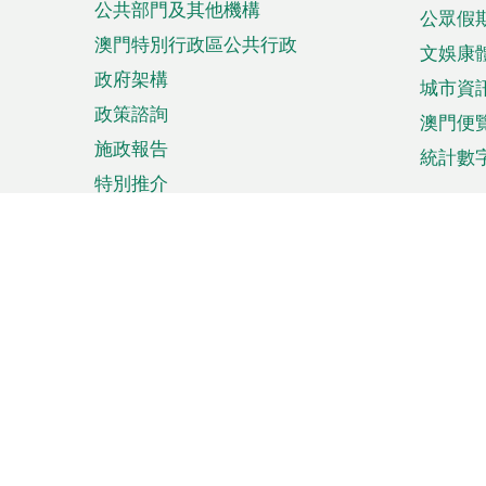
公共部門及其他機構
公眾假
澳門特別行政區公共行政
文娛康
政府架構
城市資
政策諮詢
澳門便
施政報告
統計數
特別推介
來澳旅遊
商務
計劃行程
貿易投
觀光
澳門經
娛樂消閒
中小企
購物
市場資
節日盛事
知識產