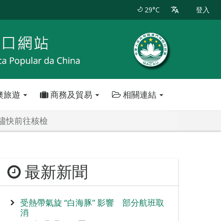
29°C
登入
澳旅遊
商務及貿易
相關連結
籲儘快前往核檢
最新新聞
受熱帶氣旋 “白海豚” 影響 部分航班取
消