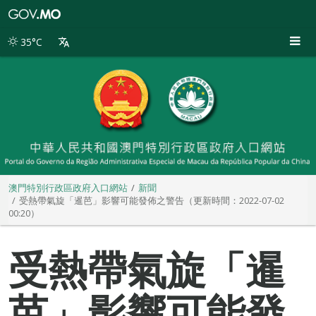
澳
門
特
35°C
別
行
政
區
政
府
入
口
網
站
澳門特別行政區政府入口網站
新聞
受熱帶氣旋「暹芭」影響可能發佈之警告（更新時間：2022-07-02
00:20）
受熱帶氣旋「暹
芭」影響可能發