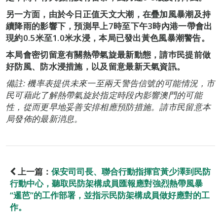
另一方面，由於今日正值天文大潮，在疊加風暴潮及持
續降雨的影響下，預測早上7時至下午3時內港一帶會出
現約0.5米至1.0米水浸，本局已發出黃色風暴潮警告。
本局會密切留意有關熱帶氣旋最新動態，請巿民提前做
好防風、防水浸措施，以及留意最新天氣資訊。
備註: 機率表提供未來一至兩天警告信號的可能情況，市
民可藉此了解熱帶氣旋於指定時段內影響澳門的可能
性，從而更早地妥善安排相應預防措施。請市民留意本
局發佈的最新消息。
上一篇：
保安司司長、聯合行動指揮官黃少澤到民防
行動中心，聽取民防架構成員匯報應對強烈熱帶風暴
“暹芭”的工作部署，並指示民防架構成員做好應對的工
作。