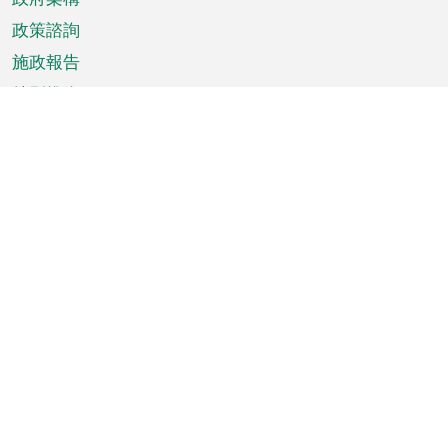
政策諮詢
施政報告
特別推介
澳門資訊
天氣
交通
公眾假期
文娛康體
城市資訊
澳門便覽
統計數字
公佈告示