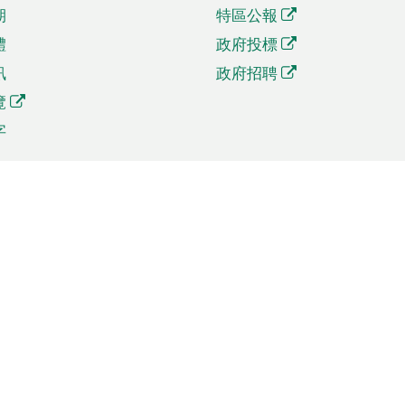
期
特區公報
體
政府投標
訊
政府招聘
覽
字
及貿易
相關連結
資
手機應用程式目錄
貿會展
社交媒體目錄
商機和服務
專題網站目錄
訊
RSS訂閱目錄
權
表格下載