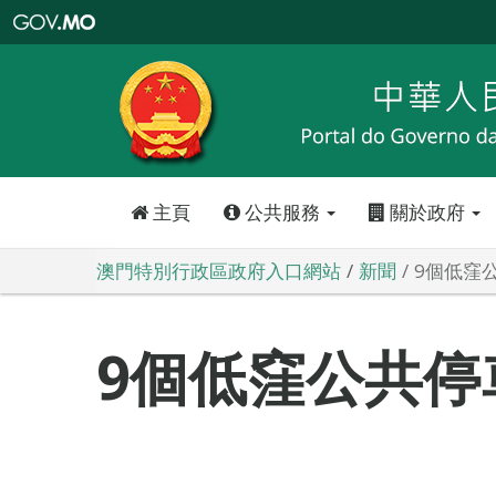
澳
門
特
別
行
政
區
政
府
入
口
網
站
主頁
公共服務
關於政府
澳門特別行政區政府入口網站
新聞
9個低窪
9個低窪公共停