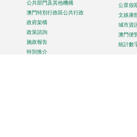
公共部門及其他機構
公眾假
澳門特別行政區公共行政
文娛康
政府架構
城市資
政策諮詢
澳門便
施政報告
統計數
特別推介
來澳旅遊
商務
計劃行程
貿易投
觀光
澳門經
娛樂消閒
中小企
購物
市場資
節日盛事
知識產