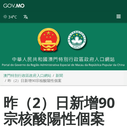
澳
門
特
34°C
別
行
政
區
政
府
入
口
網
站
澳門特別行政區政府入口網站
新聞
昨（2）日新增90宗核酸陽性個案
昨（2）日新增90
宗核酸陽性個案