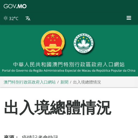
澳
門
特
32°C
別
行
政
區
政
府
入
口
網
站
澳門特別行政區政府入口網站
新聞
出入境總體情況
出入境總體情況
來源：
疫情記者會快訊