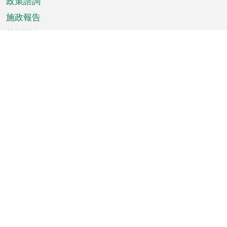
政策諮詢
施政報告
特別推介
澳門資訊
天氣
交通
公眾假期
文娛康體
城市資訊
澳門便覽
統計數字
公佈告示
新聞