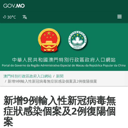
澳
門
特
30°C
別
行
政
區
政
府
入
口
網
站
澳門特別行政區政府入口網站
新聞
新增9例輸入性新冠病毒無症狀感染個案及2例復陽個案
新增9例輸入性新冠病毒無
症狀感染個案及2例復陽個
案