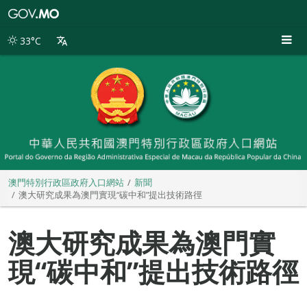
澳
門
特
33°C
別
行
政
區
政
府
入
口
網
站
澳門特別行政區政府入口網站
新聞
澳大研究成果為澳門實現“碳中和”提出技術路徑
澳大研究成果為澳門實
現“碳中和”提出技術路徑