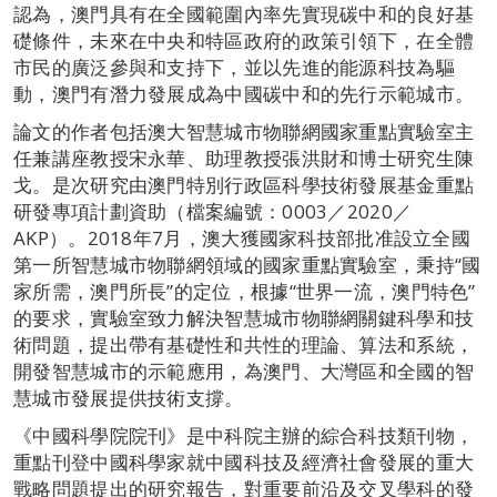
認為，澳門具有在全國範圍內率先實現碳中和的良好基
礎條件，未來在中央和特區政府的政策引領下，在全體
市民的廣泛參與和支持下，並以先進的能源科技為驅
動，澳門有潛力發展成為中國碳中和的先行示範城市。
論文的作者包括澳大智慧城市物聯網國家重點實驗室主
任兼講座教授宋永華、助理教授張洪財和博士研究生陳
戈。是次研究由澳門特別行政區科學技術發展基金重點
研發專項計劃資助（檔案編號：0003／2020／
AKP）。2018年7月，澳大獲國家科技部批准設立全國
第一所智慧城市物聯網領域的國家重點實驗室，秉持“國
家所需，澳門所長”的定位，根據“世界一流，澳門特色”
的要求，實驗室致力解決智慧城市物聯網關鍵科學和技
術問題，提出帶有基礎性和共性的理論、算法和系統，
開發智慧城市的示範應用，為澳門、大灣區和全國的智
慧城市發展提供技術支撐。
《中國科學院院刊》是中科院主辦的綜合科技類刊物，
重點刊登中國科學家就中國科技及經濟社會發展的重大
戰略問題提出的研究報告，對重要前沿及交叉學科的發