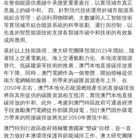
在整個能源供應鏈中承擔更重要責任，以實現城市真正
意義上的碳中和。 四、針對現代技術運用於城市能源系
統綜合管理：必須利用物聯網、大數據與人工智能技術
等實現城市綜合能源系統的科學規劃、運行與控制，以
先進的智慧能源技術支撐各類城市碳中和技術的有效集
成與應用。
基於以上技術路徑，澳大研究團隊預測2025年開始，隨
著陸上交通電氣化、海上交通氫動力化、本地清潔能源
替代、低碳建築等技術的推廣，澳門本地直接碳排放逐
年下降。同時，澳門電網作為一個整體，開始積極提供
南方電網輔助服務，所帶來的碳匯資源逐年上升。在
2050年左右，澳門本地化石能源燃燒產生的直接碳排放
將與其所提供的碳匯資源相互抵消，實現澳門本地直接
碳排放的中和。此外，考慮到澳門特區政府可通過經濟
手段激勵澳門電網從外部購買綠電，預計澳門因外購電
力帶來的間接碳排放將先於2050年實現中和。
澳門特別行政區政府積極響應國家“雙碳”目標，並一直
致力做好本澳環境保護與節能減排工作。澳大研究團隊