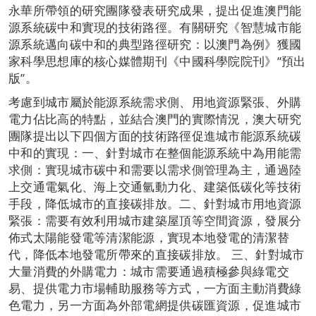
永華所帶領的研究團隊發表研究成果，提出促進澳門能
源系統碳中和實現的技術路徑。有關研究《智慧城市能
源系統邁向碳中和的典型路徑研究：以澳門為例》獲國
家科學思想庫的核心媒體期刊《中國科學院院刊》“預出
版”。
考慮到城市屬於能源系統需求側、用地資源緊張、外購
電力佔比高的特點，並結合澳門的實際情況，澳大研究
團隊提出以下四個方面的技術路徑促進城市能源系統碳
中和的實現：一、針對城市在整個能源系統中為用能需
求側：實現城市碳中和需要以需求側管理為主，通過陸
上交通電氣化、海上交通氫動力化、建築低碳化等技術
手段，降低城市的直接碳排放。二、針對城市用地資源
緊張：需要有效利用城市建築屋頂等空間資源，發展分
佈式太陽能發電等清潔能源，實現本地發電的清潔替
代，降低本地發電所帶來的直接碳排放。 三、針對城市
大量消費的外購電力：城市需要通過積極參與綠電交
易、提供電力市場輔助服務等方式，一方面主動消費綠
色電力，另一方面為外部電網提供碳匯資源，促進城市