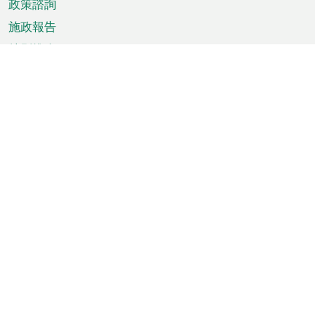
政策諮詢
施政報告
特別推介
澳門資訊
天氣
交通
公眾假期
文娛康體
城市資訊
澳門便覽
統計數字
公佈告示