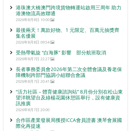
港珠澳大橋澳門跨境貨物轉運站啟用三周年 助力
港澳物流高效聯通
2026年8月8日 10:00
最後兩天！萬款好物、1 元限定、百萬元抽獎齊
集名優展
2026年8月8日 09:54
受熱帶氣旋 “白海豚” 影響 部分航班取消
2026年8月7日 22:27
長者事務委員會2026年第二次全體會議及養老保
障機制跨部門協調小組聯合會議
2026年8月7日 20:41
“活力社區 – 體育健康諮詢站” 8月份分別在松山東
望洋眺望台及綠楊花園休憩區舉行，設有健康資
訊推廣
2026年8月7日 20:00
合作區產業發展局獲授ICCA會員證書 澳琴會展國
際化再提速