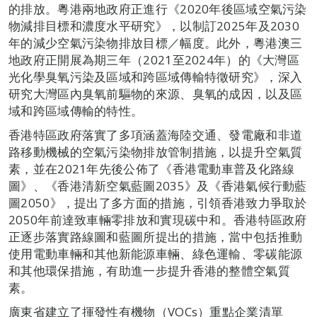
的排放。粵港兩地政府正進行《2020年後區域空氣污染
物減排目標和濃度水平研究》，以制訂2025年及2030
年的減少空氣污染物排放目標／幅度。此外，粵港澳三
地政府正開展為期三年（2021至2024年）的《大灣區
光化學臭氧污染及區域和跨區域傳輸特徵研究》，深入
研究大灣區內臭氧前驅物的來源、臭氧的成因，以及區
域和跨區域傳輸的特性。
香港特區政府落實了多項涵蓋海陸交通、發電廠和非道
路移動機械的空氣污染物排放管制措施，以提升空氣質
素，並在2021年先後公佈了《香港電動車普及化路線
圖》、《香港清新空氣藍圖2035》及《香港氣候行動藍
圖2050》，提出了多方面的措施，引領香港致力爭取於
2050年前達致車輛零排放和實現碳中和。香港特區政府
正逐步落實路線圖和藍圖所提出的措施，當中包括推動
使用電動車輛和其他新能源車輛、綠色運輸、零碳能源
和其他環保措施，有助進一步提升香港的整體空氣質
素。
廣東省建立了揮發性有機物（VOCs）重點企業清單