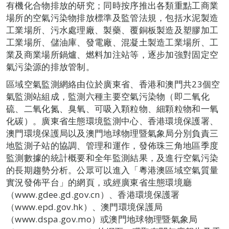
有機化合物排放的研究；同時按序推出各類重點工商業
場所的空氣污染物排放標準及監管法規，包括水泥製造
工業場所、污水處理廠、製藥、覆銅板製造及塑膠加工
工業場所、儲油庫、發電廠、混凝土製造工業場所、工
業及商業場所鍋爐、燃料加注站等，逐步加強對固定空
氣污染源的排放管制。
區域空氣監測網絡由位於廣東省、香港和澳門共23個空
氣監測站組成，監測六種主要空氣污染物（即二氧化
硫、二氧化氮、臭氧、可吸入顆粒物、細顆粒物和一氧
化碳）。廣東省生態環境監測中心、香港環境保護署、
澳門環境保護局以及澳門地球物理暨氣象局分別負責三
地監測子站的協調、管理和運作，發佈珠三角地區季度
監測數據的統計概要和全年監測結果，及進行空氣污染
的長期趨勢分析。公眾可以進入「粵港澳區域空氣質量
實況發佈平台」的網頁，或經廣東省生態環境廳
（www.gdee.gd.gov.cn）、香港環境保護署
（www.epd.gov.hk）、澳門環境保護局
（www.dspa.gov.mo）或澳門地球物理暨氣象局