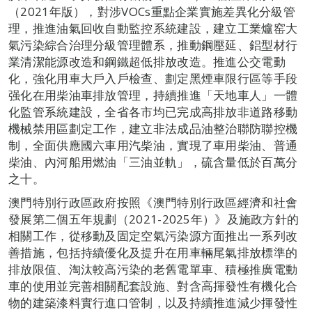
（2021年版），對涉VOCs重點企業實施差異化分級管
理，推進油氣回收自動監控系統建設，建立工業爐窑大
氣污染綜合治理分級管理體系，推動鋼壓延、鋁型材行
業清潔能源改造和鋼鐵超低排放改造。推進公交電動
化，強化用車大戶入戶檢查、劃定黑煙車限行區等手段
强化在用柴油車排放管理，持續推進「天地車人」一體
化監管系統建設，全省各市均已完成高排放非道路移動
機械禁用區劃定工作，建立非法成品油整治聯防聯控機
制，全面供應國六車用汽柴油，實現了車用柴油、普通
柴油、內河船用燃油「三油並軌」，硫含量低於百萬分
之十。
澳門特別行政區政府按照《澳門特別行政區經濟和社會
發展第二個五年規劃（2021-2025年）》及施政方針的
相關工作，從移動及固定空氣污染源方面推出一系列改
善措施，包括持續優化及提升在用車輛尾氣排放標準的
排放限值、淘汰較高污染的老舊電單車、積極推廣電動
車的使用並完善相關配套設施、對含高揮發性有機化合
物的建築漆料實行進口管制，以及持續推進減少揮發性