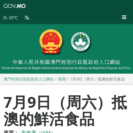
澳
門
特
35°C
別
行
政
區
政
府
入
口
網
站
澳門特別行政區政府入口網站
新聞
7月9日（周六）抵澳的鮮活食品
7月9日（周六）抵
澳的鮮活食品
來源：
市政署（IAM）