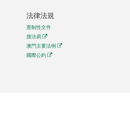
法律法規
憲制性文件
搜法易
澳門主要法例
國際公約