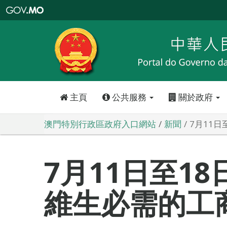
澳
門
特
別
行
政
區
政
府
入
口
網
站
主頁
公共服務
關於政府
澳門特別行政區政府入口網站
新聞
7月11
7月11日至1
維生必需的工