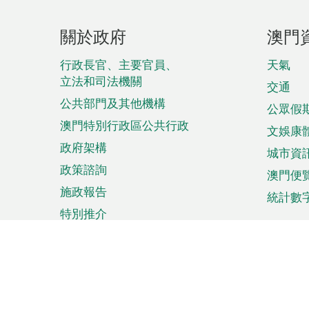
頁
關於政府
澳門
腳
菜
行政長官、主要官員、
天氣
立法和司法機關
單
交通
公共部門及其他機構
公眾假
澳門特別行政區公共行政
文娛康
政府架構
城市資
政策諮詢
澳門便
施政報告
統計數
特別推介
來澳旅遊
商務
計劃行程
貿易投
觀光
澳門經