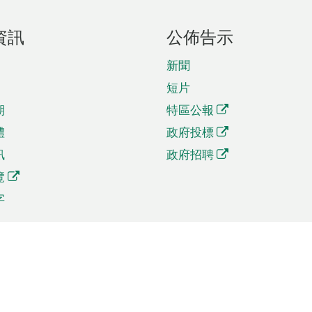
資訊
公佈告示
新聞
短片
期
特區公報
體
政府投標
訊
政府招聘
覽
字
及貿易
相關連結
資
手機應用程式目錄
貿會展
社交媒體目錄