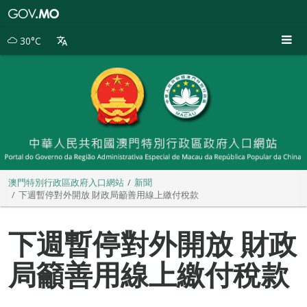
澳
門
特
30°C
別
行
政
區
政
府
入
口
網
站
澳門特別行政區政府入口網站
新聞
下週暫停對外開放 財政局籲善用線上繳付稅款
下週暫停對外開放 財政
局籲善用線上繳付稅款