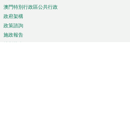
單
澳門特別行政區公共行政
政府架構
政策諮詢
施政報告
特別推介
澳門資訊
天氣
交通
公眾假期
文娛康體
城市資訊
澳門便覽
統計數字