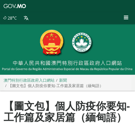
澳
門
特
28°C
別
行
政
區
政
府
入
口
網
站
澳門特別行政區政府入口網站
新聞
【圖文包】個人防疫你要知-工作篇及家居篇（緬甸語）
【圖文包】個人防疫你要知-
工作篇及家居篇（緬甸語）