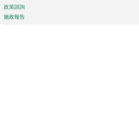
政策諮詢
施政報告
特別推介
澳門資訊
天氣
交通
公眾假期
文娛康體
城市資訊
澳門便覽
統計數字
公佈告示