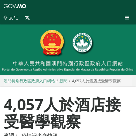
澳
門
特
30°C
別
行
政
區
政
府
入
口
網
站
澳門特別行政區政府入口網站
新聞
4,057人於酒店接受醫學觀察
4,057人於酒店接
受醫學觀察
來源：
疫情記者會快訊