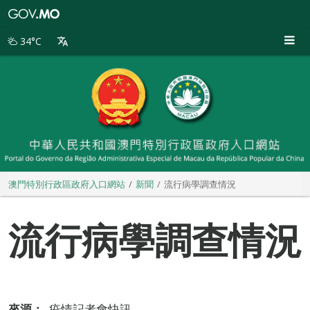
澳
門
特
34°C
別
行
政
區
政
府
入
口
網
站
澳門特別行政區政府入口網站
新聞
流行病學調查情況
流行病學調查情況
來源：
疫情記者會快訊