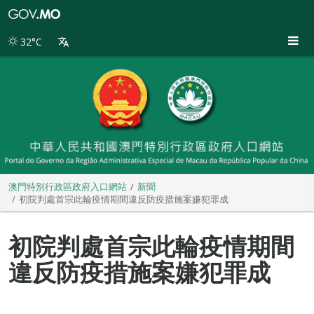
澳
門
特
32°C
別
行
政
區
政
府
入
口
網
站
澳門特別行政區政府入口網站
新聞
初院判處首宗此輪疫情期間違反防疫措施案嫌犯罪成
初院判處首宗此輪疫情期間
違反防疫措施案嫌犯罪成