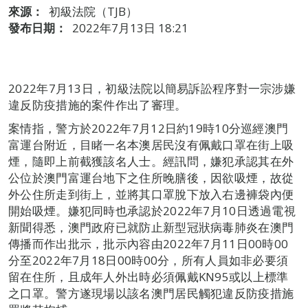
來源：
初級法院（TJB）
發布日期：
2022年7月13日 18:21
2022年7月13日，初級法院以簡易訴訟程序對一宗涉嫌
違反防疫措施的案件作出了審理。
案情指，警方於2022年7月12日約19時10分巡經澳門
富運台附近，目睹一名本澳居民沒有佩戴口罩在街上吸
煙，隨即上前截獲該名人士。經訊問，嫌犯承認其在外
公位於澳門富運台地下之住所晚膳後，因欲吸煙，故從
外公住所走到街上，並將其口罩脫下放入右邊褲袋內便
開始吸煙。嫌犯同時也承認於2022年7月10日透過電視
新聞得悉，澳門政府已就防止新型冠狀病毒肺炎在澳門
傳播而作出批示，批示內容由2022年7月11日00時00
分至2022年7月18日00時00分，所有人員如非必要須
留在住所，且成年人外出時必須佩戴KN95或以上標準
之口罩。警方遂現場以該名澳門居民觸犯違反防疫措施