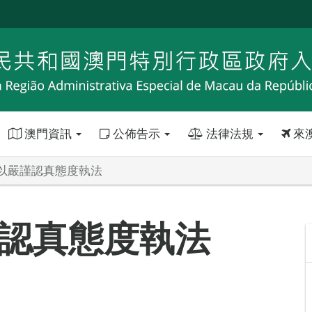
澳門資訊
公佈告示
法律法規
來
以嚴謹認真態度執法
認真態度執法