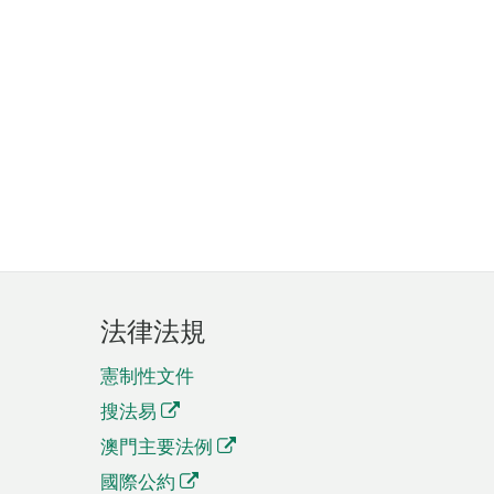
法律法規
憲制性文件
搜法易
澳門主要法例
國際公約