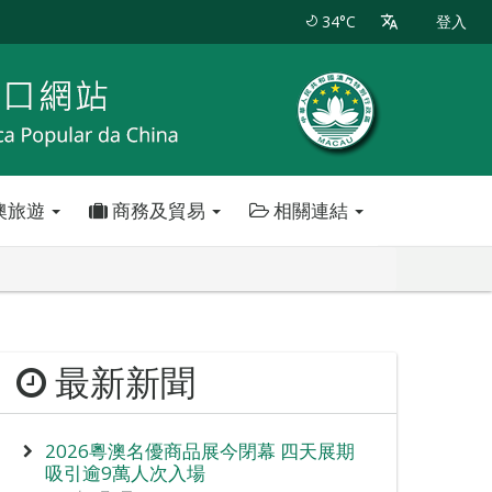
34°C
登入
澳旅遊
商務及貿易
相關連結
最新新聞
2026粵澳名優商品展今閉幕 四天展期
吸引逾9萬人次入場