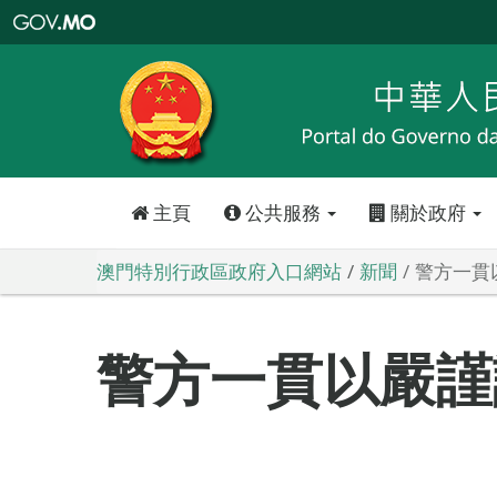
澳
門
特
別
行
政
區
政
府
入
口
網
站
主頁
公共服務
關於政府
澳門特別行政區政府入口網站
新聞
警方一貫
警方一貫以嚴謹