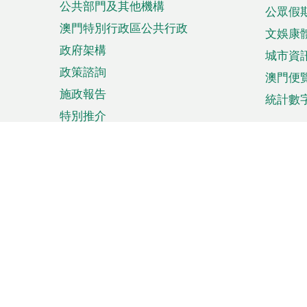
公共部門及其他機構
公眾假
澳門特別行政區公共行政
文娛康
政府架構
城市資
政策諮詢
澳門便
施政報告
統計數
特別推介
來澳旅遊
商務
計劃行程
貿易投
觀光
澳門經
娛樂消閒
中小企
購物
市場資
節日盛事
知識產