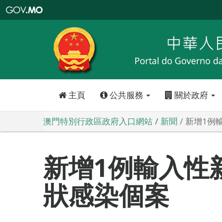
澳
門
特
別
行
政
區
政
府
入
口
網
站
主頁
公共服務
關於政府
澳門特別行政區政府入口網站
新聞
新增1例
新增1例輸入性
狀感染個案