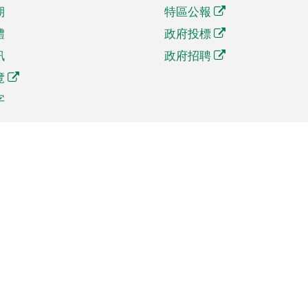
期
特區公報
體
政府投標
訊
政府招聘
覽
字
及貿易
相關連結
資
手機應用程式目錄
貿會展
社交媒體目錄
商機和服務
專題網站目錄
訊
RSS訂閱目錄
權
表格下載