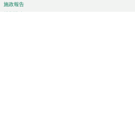
施政報告
特別推介
澳門資訊
天氣
交通
公眾假期
文娛康體
城市資訊
澳門便覽
統計數字
公佈告示
新聞