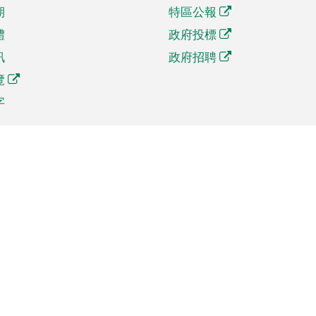
期
特區公報
體
政府投標
訊
政府招聘
覽
字
及貿易
相關連結
資
手機應用程式目錄
貿會展
社交媒體目錄
商機和服務
專題網站目錄
訊
RSS訂閱目錄
權
表格下載