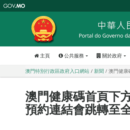
澳
門
特
別
行
政
區
政
府
入
口
網
站
主頁
公共服務
關於政府
澳門特別行政區政府入口網站
新聞
澳門健康
澳門健康碼首頁下
預約連結會跳轉至