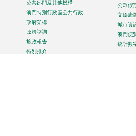
公共部門及其他機構
公眾假
澳門特別行政區公共行政
文娛康
政府架構
城市資
政策諮詢
澳門便
施政報告
統計數
特別推介
來澳旅遊
商務
計劃行程
貿易投
觀光
澳門經
娛樂消閒
中小企
購物
市場資
節日盛事
知識產