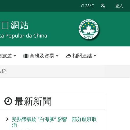
28°C
登入
澳旅遊
商務及貿易
相關連結
系統
最新新聞
受熱帶氣旋 “白海豚” 影響 部分航班取
消