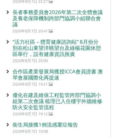
2026年8月7日 22:27
長者事務委員會2026年第二次全體會議
及養老保障機制跨部門協調小組聯合會
議
2026年8月7日 20:41
“活力社區 – 體育健康諮詢站” 8月份分
別在松山東望洋眺望台及綠楊花園休憩
區舉行，設有健康資訊推廣
2026年8月7日 20:00
合作區產業發展局獲授ICCA會員證書 澳
琴會展國際化再提速
2026年8月7日 19:21
優化在建及維保工程監管跨部門協調小
組第二次會議 梳理已入住樓宇外牆維修
防火安全監管流程
2026年8月7日 19:12
衛生局接獲1例流感重症報告
2026年8月7日 19:08