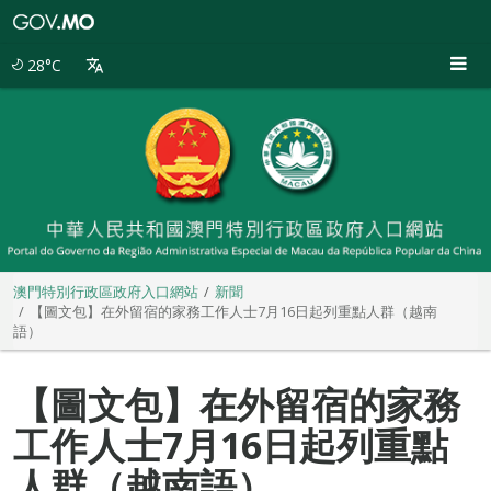
澳
門
特
28°C
別
行
政
區
政
府
入
口
網
站
澳門特別行政區政府入口網站
新聞
【圖文包】在外留宿的家務工作人士7月16日起列重點人群（越南
語）
【圖文包】在外留宿的家務
工作人士7月16日起列重點
人群（越南語）