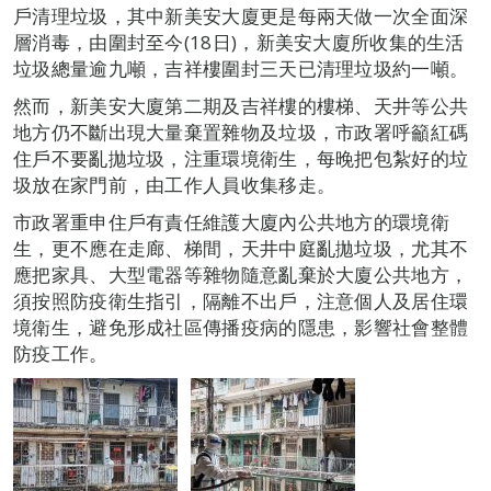
戶清理垃圾，其中新美安大廈更是每兩天做一次全面深
層消毒，由圍封至今(18日)，新美安大廈所收集的生活
垃圾總量逾九噸，吉祥樓圍封三天已清理垃圾約一噸。
然而，新美安大廈第二期及吉祥樓的樓梯、天井等公共
地方仍不斷出現大量棄置雜物及垃圾，市政署呼籲紅碼
住戶不要亂拋垃圾，注重環境衛生，每晚把包紮好的垃
圾放在家門前，由工作人員收集移走。
市政署重申住戶有責任維護大廈內公共地方的環境衛
生，更不應在走廊、梯間，天井中庭亂拋垃圾，尤其不
應把家具、大型電器等雜物隨意亂棄於大廈公共地方，
須按照防疫衛生指引，隔離不出戶，注意個人及居住環
境衛生，避免形成社區傳播疫病的隱患，影響社會整體
防疫工作。