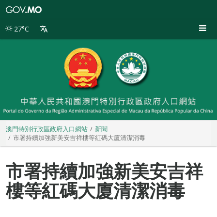
澳
門
特
27°C
別
行
政
區
政
府
入
口
網
站
澳門特別行政區政府入口網站
新聞
市署持續加強新美安吉祥樓等紅碼大廈清潔消毒
市署持續加強新美安吉祥
樓等紅碼大廈清潔消毒