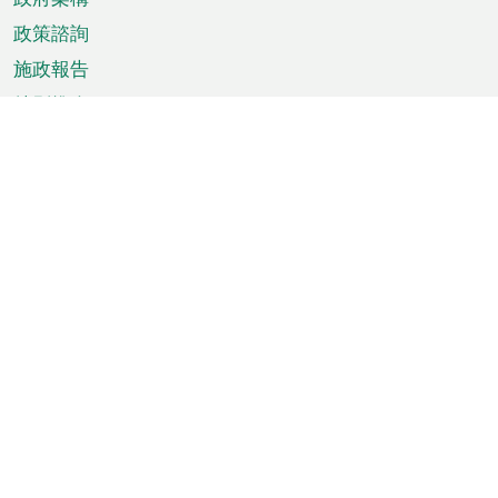
政策諮詢
施政報告
特別推介
澳門資訊
天氣
交通
公眾假期
文娛康體
城市資訊
澳門便覽
統計數字
公佈告示