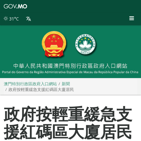
澳
門
特
31°C
別
行
政
區
政
府
入
口
網
站
澳門特別行政區政府入口網站
新聞
政府按輕重緩急支援紅碼區大廈居民
政府按輕重緩急支
援紅碼區大廈居民