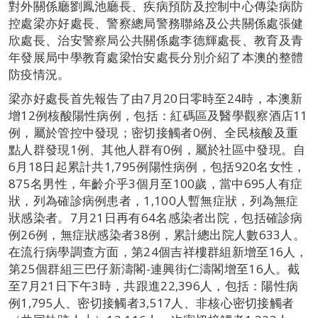
對外關係廳劉鳳池廳長、疾病預防及控制中心傳染病防
控處梁亦好處長、警察總局警務聯絡及公共關係處張健
欣處長、治安警察局公共關係處李德輝處長、教育及青
年發展局中學教育處梁怡安處長分別介紹了本澳的整體
防疫情況。
梁亦好處長首先報告了由7月20日零時至24時，本澳新
增12例核酸陽性病例，包括：紅碼區及醫學觀察酒店11
例，屬於管控中發現；密切接觸者0例、全民核酸及重
點人群發現1例、其他人群有0例，屬於社區中發現。自
6月18日起累計共1,795例陽性病例，包括920名女性，
875名男性，年齡介乎3個月至100歲，當中695人有症
狀，列為確診病例患者，1,100人暫無症狀，列為無症
狀感染者。7月21日再有64名感染者出院，包括確診病
例26例，無症狀感染者38例，累計總出院人數633人。
在流行病學調查方面，第24個吉祥樓群組新增至16人，
第25個群組三巴仔新濤閣-連興街仁濤閣增至16人。截
至7月21日下午3時，共跟進22,396人，包括：陽性病
例1,795人、密切接觸者3,517人、非核心密切接觸者