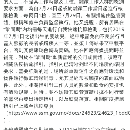
的人士，不論其工作時數及工種。離家工作人群的檢測
要求方面，為自7月24日起或於離家工作當日起進行核
酸檢測，每兩日1檢，直至7月29日。有關措施由監管實
體、機構和僱主負責監督執行。她又提醒，所有居民在
“鞏固期”內均需每天進行自我快速抗原檢測，包括2019
年7月1日之後出生的嬰幼兒、經申報豁免的不良於行且
需人照顧的長者或殘疾人士等，並須上傳結果至申報平
台，否則其健康碼會轉為黃碼。她在回應傳媒提問時並
補充，對於在“鞏固期”重新營運的公司或實體，須遵守
相關防疫措施指引。指引內已清晰列出不同場所的準則
要求，需要強調的是，場所於重新運作之前應對環境和
物件進行徹底清潔消毒，尤其是經常被觸摸的表面或物
件。此外，相關指引對工作人員的數量和飲食的安排也
有清晰規範，同時，並不妨礙其監管實體根據不同行業
的需求再發出特定指引，以及監督落實。相關防疫措施
指引已上載至抗疫專頁
（https://www.ssm.gov.mo/docs/24623/24623_1bd
）。
李偉成醫務主任則報告，7月21日增加1宗死亡病例。死