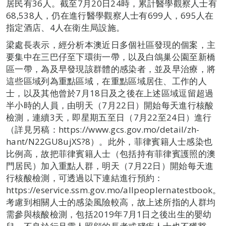
居民有36人。截至7月20日24時，累計醫學觀察人士有
68,538人，仍在進行醫學觀察人士有699人，695人在
指定酒店、4人在衛生局設施。
梁處長表示，經分析本澳近日多個社區發現的個案，主
要集中在三巴仔至下環街一帶，以及白鴿巢公園至新橋
區一帶，為及早發現該群體的感染者，並及早治療，將
這些區域列為重點區域，在重點區域居住、工作的人
士，以及其他曾於7月18日及之後在上述區域逗留超過
半小時的人員，由明天（7月22日）開始每天進行核酸
檢測，連續3天，即星期五至日（7月22至24日）進行
（詳見另稿：https://www.gcs.gov.mo/detail/zh-
hant/N22GU8ujXS?8）。此外，菲律賓籍人士感染也
比例高，故把菲律賓籍人士（包括持有菲律賓護照的澳
門居民）加入重點人群，明天（7月22日）開始每天進
行核酸檢測，可透過以下連結進行預約：
https://eservice.ssm.gov.mo/allpeoplernatestbook。
考慮到相關人士的感染風險較高，故上述所指的人群均
需參與核酸檢測，包括2019年7月1日之後出生的嬰幼