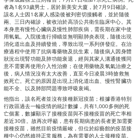
者為1名93歲男士，居於新美安大廈，於7月9日確診。
該名人士因1名家人感染後被列密切接觸者，並於隨後
兩、三日內確診，被收治於高頂公共衛生臨床中心。其
本身患有慢性心臟病及慢性肺部疾病，需長期在家中使
用氧氣。入院後進行掃瞄並無明顯肺炎表現，隨後出現
消化道出血及持續發燒，導致出現一系列併發症。在治
療過程中使用了抗病毒藥物及抗生素，隨後病人因身體
狀況出現腎功能及肺功能衰退，經與其家人溝通後獲同
意不需要再使用介入性治療；在使用藥物及氧氣治療之
後，病人情況沒有太大改善，直至今日凌晨3時搶救無
效死亡。死亡的原因是出現上消化道出血、慢性腎臟功
能不全、以及肺部問題導致呼吸衰竭。
他指出，該名死者並沒有接種新冠疫苗；根據香港特別
行政區過去一輪疫情的統計數據，共有1,000多例的死
亡個案，數據顯示了接種疫苗與不接種疫苗的死亡率相
差近30倍。故再次呼籲，患有長期病患的長者更加需要
接種疫苗，雖然目前疫情嚴峻，但位於綜藝館的疫苗接
種中心仍然維持正常服務，為有需要的人士接種疫苗。