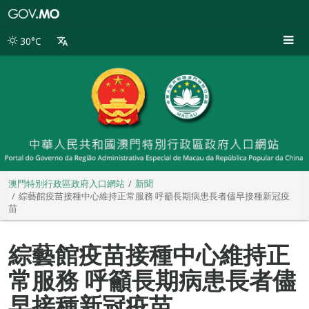
澳
門
特
30°C
別
行
政
區
政
府
入
口
網
站
澳門特別行政區政府入口網站
新聞
綜藝館疫苗接種中心維持正常服務 呼籲長期病患長者儘早接種新冠疫
苗
綜藝館疫苗接種中心維持正
常服務 呼籲長期病患長者儘
早接種新冠疫苗