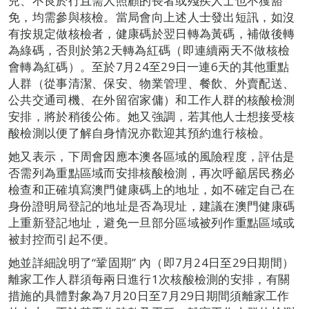
兒、不良於行且需人照顧的長者或殘疾人士也不獲豁
免，均需參與核檢。當局會向上述人士發出短訊，如沒
有按規定做核檢者，健康碼於翌日轉為黃碼，補做後轉
為綠碼，否則於第2天轉為紅碼（即連續兩天不做核檢
會轉為紅碼）。至於7月24至29日一連6天的其他重點
人群（從事清潔、保安、物業管理、餐飲、外賣配送、
公共交通司機、在外留宿家傭）和工作人群的核酸檢測
安排，將於稍後公佈。她又強調，若其他人士想接受核
酸檢測以便了解自身情況亦歡迎其預約進行核檢。
她又表示，下周會因應本澳各區域的風險程度，評估是
否需列為重點區域而安排核酸檢測，再次呼籲居民務必
檢查和正確填寫澳門健康碼上的地址，如不確定自己在
身份證明局登記的地址是否為現址，建議在澳門健康碼
上重新登記地址，避免一旦部分區域被列作重點區域或
被封控而引起不便。
她並詳細說明了“鞏固期” 內（即7月24日至29日期間）
離家工作人群須每兩日進行1次核酸檢測的安排，有關
措施的具體對象為7月20日至7月29日期間須離家工作