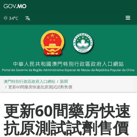
澳
門
特
34°C
別
行
政
區
政
府
入
口
網
站
澳門特別行政區政府入口網站
新聞
更新60間藥房快速抗原測試試劑售價
更新60間藥房快速
抗原測試試劑售價