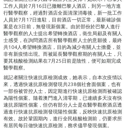
工作人員於7月16日已撤離巴黎人酒店，到另一地方進
行醫學觀察，經過對酒店全面清潔消毒後，新一批工作
人員於7月17日進駐，目前酒店一切正常，最新確診個
案是在3日前，無發現新個案。由於部份於巴黎人進行
醫學觀察的人士提出希望轉換酒店，衛生局顧及有關人
士感受，在詢問酒店所有醫學觀察人士的意願後，最終
共104人希望轉換酒店，目的為減少有關人士擔憂，並
非有新疫情出現。而被延長醫學觀察期的有關人士，只
要其核酸檢測結果在7月25日前是陰性，便可如期完成
醫學觀察。
就記者關注快速抗原檢測成效，她表示，自本次疫情以
來，透過快速抗原檢測發現共238個社會面個案，也有
一部份被管控人士，因定期進行快速抗原檢測而被確認
為陽性個案。隨着澳門進入清零期，已連續多天沒有快
速抗原陽性個案，但仍有部分人士是在醫學觀察酒店透
過進行快速抗原檢測發現陽性個案，反映快速抗原檢測
有效。故於鞏固期內，進行全民核酸檢測前，仍要求所
有居民每日做快速抗原檢測，務求儘早發現個案。