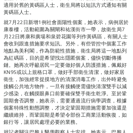
適用於舊的黃碼區人士，衛生局將以短訊方式通知有關
黃碼區人士。
就7月22日新增1例社會面陽性個案，她表示，病例居於
康泰樓，活動範圍為關閘和祐漢街市一帶，故衛生局7
月22日將康和廣場和泉碧花園等列作黃碼區，有關人士
會收到跟進措施要求短訊。另外，有些管控中個案工作
地點為美利閣，作為防範性措施，衛生局將這一地點列
為紅碼區，目的是希望找出隱匿個案，儘快切斷傳播
鏈。她再次呼籲居民一定要做好個人防護措施，佩戴好
KN95或以上規格口罩，做好手部衛生清潔，做好家居
衛生，加強經常捉摸地方的清潔消毒工作，出外時避免
接觸公共地方物件，一旦有接觸便需儘快清潔雙手以減
少感染，在觸摸眼鼻口前要確保雙手衛生乾淨。至於鞏
固期會否調整，她表示，需要通過流行病學調查，根據
個案特殊性動態調整，才決定鞏固期措施需要加強還是
繼續維持，而鞏固期是希望令部份工商業活動恢復，如
銀行等，讓居民處理必要的業務。
就記者關注巴黎人醫學觀察人士安排，她表示，巴黎人