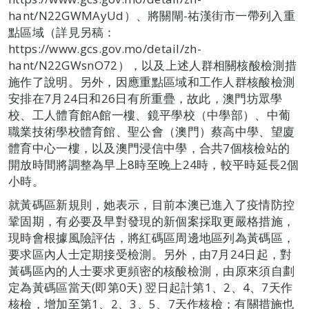
hant/N22GWMAyUd）、將關閘-祐漢街市一帶列入重
點區域（詳見另稿：
https://www.gcs.gov.mo/detail/zh-
hant/N22GWsnO72），以及上述人群相關核酸檢測措
施作了說明。另外，因應重點區域和工作人群核酸檢測
安排在7月24日和26日有所重疊，故此，澳門坊眾學
校、工人體育館A館一樓、鏡平學校（中學部）、中葡
職業技術學校體育館、聖公會（澳門）蔡高中學、望廈
體育中心一樓，以及澳門浸信中學，合共7個核檢站的
開放時間將調整為早上8時至晚上24時，較平時延長2個
小時。
就黃碼區新規則，她表示，目前本澳已進入了疫情防控
鞏固期，有必要及早對發現的新個案採取更嚴格措施，
現時會根據風險評估，將紅碼區周邊地區列為黃碼區，
要求區內人士定期接受檢測。另外，由7月24日起，對
黃碼區內的人士要求更頻密的核酸檢測，由原來須自劃
定為黃碼區當天(即第0天) 翌日起計第1、2、4、7天作
核檢，增加至第1、2、3、5、7天作核檢；有關措施也