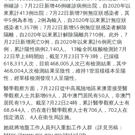
例確診；7月22日新增46例確診病例出院，自2020年以
來累計413例出院；7月22日新增7例無症狀感染者，其
中5例為本地，2例為輸入，自2020年以來累計無症狀
感染者1,357例；7月22日新增55例無症狀感染者解除
隔離，自2020年以來累計解除隔離共710例。此外，7
月22日新增死亡0例，自2020年以來累計6例死亡病
例，累計陽性病例2,140人。 13輪全民核酸檢測於7月
22日早上8時開始，截至7月23日下午3時，已採樣
618,331人次，目前468,005人次已有檢測結果，其中
468,004人次檢測結果呈陰性，維持1管混樣樣本呈陽
性，經單樣檢測發現1人呈陽性。
醫學觀察方面，7月22日從中高風險地區來澳需接受醫
學觀察人士共新增69人，其中澳門居民有50人，非澳門
居民有19人。截至7月22日24時，累計醫學觀察人士有
68,644人，仍在進行醫學觀察人士有706人，702人在
指定酒店、4人在衛生局設施。
她就將地盤工作人員列入重點工作人群（詳見另稿：
https://www.gcs.gov.mo/detail/zh-