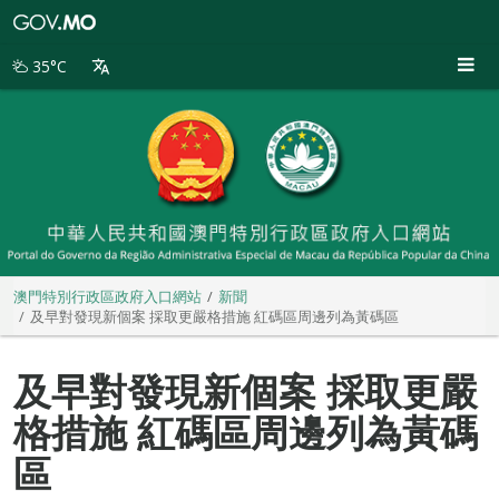
澳
門
特
35°C
別
行
政
區
政
府
入
口
網
站
澳門特別行政區政府入口網站
新聞
及早對發現新個案 採取更嚴格措施 紅碼區周邊列為黃碼區
及早對發現新個案 採取更嚴
格措施 紅碼區周邊列為黃碼
區