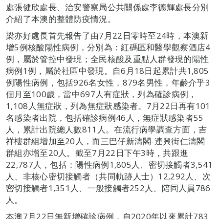
處張健欣處長、治安警察局公共關係處李德輝處長分別
介紹了本澳的整體防疫情況。
梁亦好處長首先報告了由7月22日零時至24時，本澳新
增5例核酸陽性病例，分別為：紅碼區和醫學觀察酒店4
例，屬於管控中發現；全民核酸及重點人群發現的陽性
病例1例，屬於社區中發現。自6月18日起累計共1,805
例陽性病例，包括926名女性，879名男性，年齡介乎3
個月至100歲，當中697人有症狀，列為確診病例，
1,108人無症狀，列為無症狀感染者。7月22日再有101
名感染者出院，包括確診病例46人，無症狀感染者55
人，累計出院總人數811人。在流行病學調查方面，吉
祥樓群組增加至20人，而三巴仔新濤閣-連興街仁濤閣
群組亦增至20人。截至7月22日下午3時，共跟進
22,787人，包括：陽性病例1,805人、密切接觸者3,541
人、非核心密切接觸者（共同軌跡人士）12,292人、次
密切接觸者1,351人、一般接觸者252人、陪同人員786
人。
本澳7月22日無新增確診病例，自2020年以來累計783