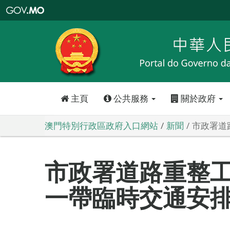
澳
門
特
別
行
政
區
政
府
入
口
網
站
主頁
公共服務
關於政府
澳門特別行政區政府入口網站
新聞
市政署道
市政署道路重整工
一帶臨時交通安排