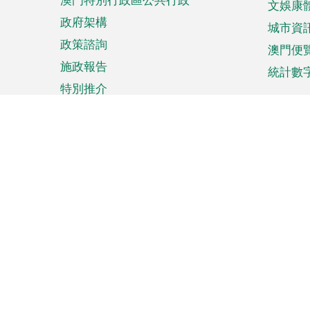
文娛康
政府架構
城市資
政策諮詢
澳門便
施政報告
統計數
特別推介
來澳旅遊
商務
計劃行程
貿易投
觀光
澳門經
娛樂消閒
中小企
購物
市場資
節日盛事
知識產
網
網
頁
使用條款
私隱聲明
協調機構：澳門特別行政區行
站
腳