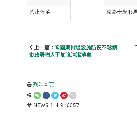
禁止停泊
嘉路士米耶
上一篇：
鞏固期街道設施防疫不鬆懈
市政署增人手加強清潔消毒
列印本頁
NEWS-1-4-916057