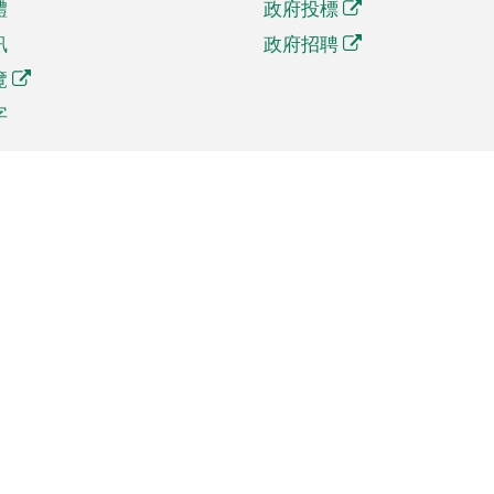
體
政府投標
訊
政府招聘
覽
字
及貿易
相關連結
資
手機應用程式目錄
貿會展
社交媒體目錄
商機和服務
專題網站目錄
訊
RSS訂閱目錄
權
表格下載
政公職局