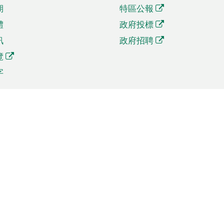
期
特區公報
體
政府投標
訊
政府招聘
覽
字
及貿易
相關連結
資
手機應用程式目錄
貿會展
社交媒體目錄
商機和服務
專題網站目錄
訊
RSS訂閱目錄
權
表格下載