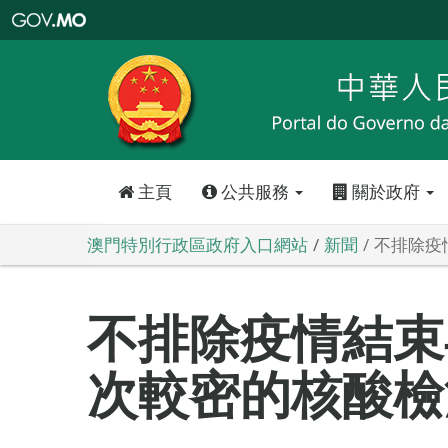
澳
門
特
別
行
政
區
政
府
入
口
網
站
主頁
公共服務
關於政府
澳門特別行政區政府入口網站
新聞
不排除疫
不排除疫情結束
次較密的核酸檢