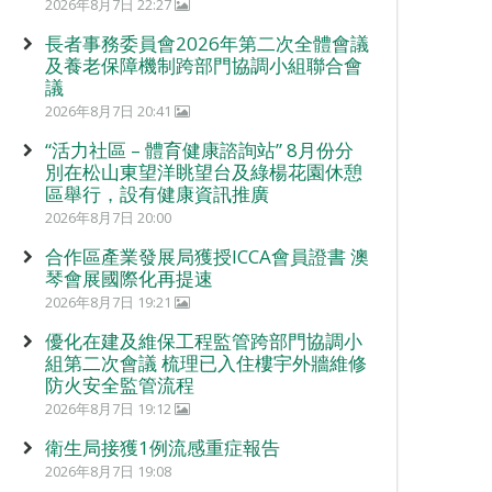
2026年8月7日 22:27
長者事務委員會2026年第二次全體會議
及養老保障機制跨部門協調小組聯合會
議
2026年8月7日 20:41
“活力社區 – 體育健康諮詢站” 8月份分
別在松山東望洋眺望台及綠楊花園休憩
區舉行，設有健康資訊推廣
2026年8月7日 20:00
合作區產業發展局獲授ICCA會員證書 澳
琴會展國際化再提速
2026年8月7日 19:21
優化在建及維保工程監管跨部門協調小
組第二次會議 梳理已入住樓宇外牆維修
防火安全監管流程
2026年8月7日 19:12
衛生局接獲1例流感重症報告
2026年8月7日 19:08