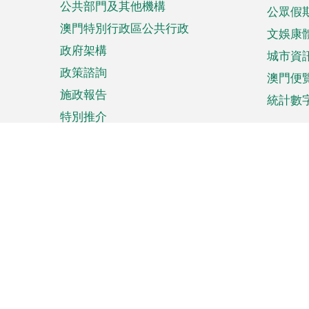
公共部門及其他機構
公眾假
澳門特別行政區公共行政
文娛康
政府架構
城市資
政策諮詢
澳門便
施政報告
統計數
特別推介
來澳旅遊
商務
計劃行程
貿易投
觀光
澳門經
娛樂消閒
中小企
購物
市場資
節日盛事
知識產