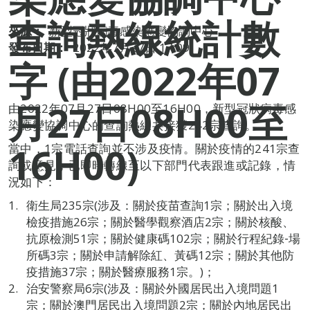
查詢熱線統計數
來源：
新型冠狀病毒感染應變協調中心
發布日期：
2022年7月27日 17:09
字 (由2022年07
月27日08H00至
由2022年07月27日08H00至16H00，新型冠狀病毒感
染應變協調中心的查詢熱線共接獲242宗查詢。
16H00)
當中，1宗電話查詢並不涉及疫情。關於疫情的241宗查
詢或意見，已即時轉線至以下部門代表跟進或記錄，情
況如下：
衛生局235宗(涉及：關於疫苗查詢1宗；關於出入境
檢疫措施26宗；關於醫學觀察酒店2宗；關於核酸、
抗原檢測51宗；關於健康碼102宗；關於行程紀錄‐場
所碼3宗；關於申請解除紅、黃碼12宗；關於其他防
疫措施37宗；關於醫療服務1宗。)；
治安警察局6宗(涉及：關於外國居民出入境問題1
宗；關於澳門居民出入境問題2宗；關於內地居民出