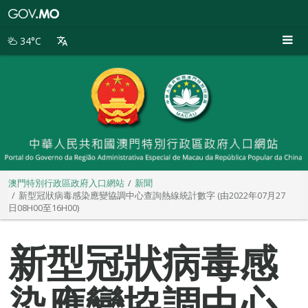
澳
門
特
34°C
別
行
政
區
政
府
入
口
網
站
澳門特別行政區政府入口網站
新聞
新型冠狀病毒感染應變協調中心查詢熱線統計數字 (由2022年07月27
日08H00至16H00)
新型冠狀病毒感
染應變協調中心