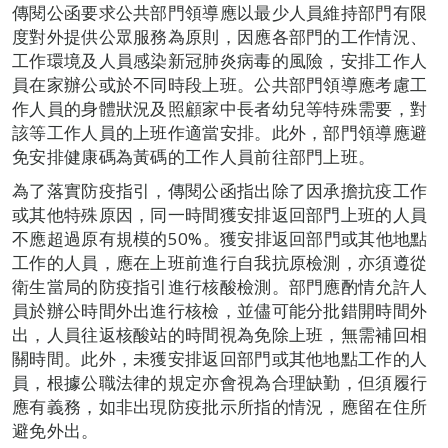
傳閱公函要求公共部門領導應以最少人員維持部門有限
度對外提供公眾服務為原則，因應各部門的工作情況、
工作環境及人員感染新冠肺炎病毒的風險，安排工作人
員在家辦公或於不同時段上班。公共部門領導應考慮工
作人員的身體狀況及照顧家中長者幼兒等特殊需要，對
該等工作人員的上班作適當安排。此外，部門領導應避
免安排健康碼為黃碼的工作人員前往部門上班。
為了落實防疫指引，傳閱公函指出除了因承擔抗疫工作
或其他特殊原因，同一時間獲安排返回部門上班的人員
不應超過原有規模的50%。獲安排返回部門或其他地點
工作的人員，應在上班前進行自我抗原檢測，亦須遵從
衛生當局的防疫指引進行核酸檢測。部門應酌情允許人
員於辦公時間外出進行核檢，並儘可能分批錯開時間外
出，人員往返核酸站的時間視為免除上班，無需補回相
關時間。此外，未獲安排返回部門或其他地點工作的人
員，根據公職法律的規定亦會視為合理缺勤，但須履行
應有義務，如非出現防疫批示所指的情況，應留在住所
避免外出。