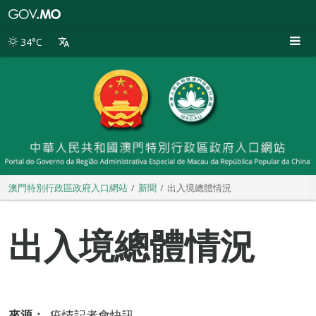
澳
門
特
34°C
別
行
政
區
政
府
入
口
網
站
澳門特別行政區政府入口網站
新聞
出入境總體情況
出入境總體情況
來源：
疫情記者會快訊