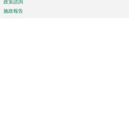
政策諮詢
施政報告
特別推介
澳門資訊
天氣
交通
公眾假期
文娛康體
城市資訊
澳門便覽
統計數字
公佈告示