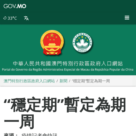
澳
門
特
33°C
別
行
政
區
政
府
入
口
網
站
澳門特別行政區政府入口網站
新聞
“穩定期”暫定為期一周
“穩定期”暫定為期
一周
來源：
疫情記者會快訊