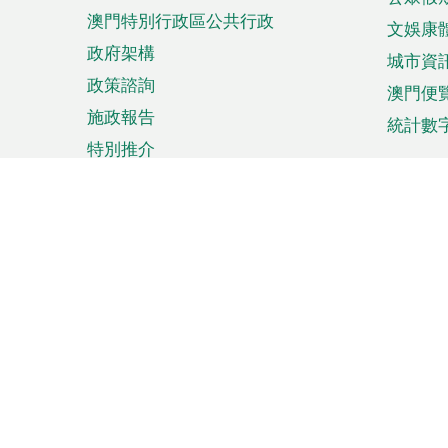
澳門特別行政區公共行政
文娛康
政府架構
城市資
政策諮詢
澳門便
施政報告
統計數
特別推介
來澳旅遊
商務
計劃行程
貿易投
觀光
澳門經
娛樂消閒
中小企
購物
市場資
節日盛事
知識產
網
網
頁