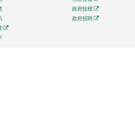
體
政府投標
訊
政府招聘
覽
字
及貿易
相關連結
資
手機應用程式目錄
貿會展
社交媒體目錄
商機和服務
專題網站目錄
訊
RSS訂閱目錄
權
表格下載