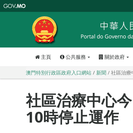
澳
門
特
別
行
政
區
政
府
入
口
網
站
主頁
公共服務
關於政府
澳門特別行政區政府入口網站
新聞
社區治療
社區治療中心今
10時停止運作