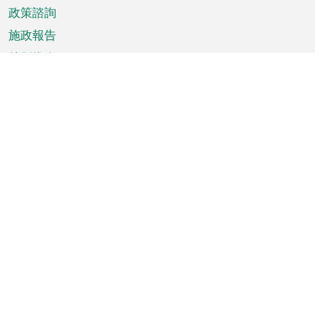
政策諮詢
施政報告
特別推介
澳門資訊
天氣
交通
公眾假期
文娛康體
城市資訊
澳門便覽
統計數字
公佈告示