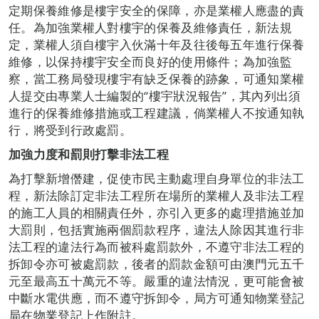
定期保養維修是樓宇安全的保障，亦是業權人應盡的責
任。為加強業權人對樓宇的保養及維修責任，新法規
定，業權人須自樓宇入伙滿十年及往後每五年進行保養
維修，以保持樓宇安全而良好的使用條件；為加強監
察，當工務局發現樓宇有缺乏保養的跡象，可通知業權
人提交由專業人士編製的“樓宇狀況報告”，其內列出須
進行的保養維修措施或工程建議，倘業權人不按通知執
行，將受到行政處罰。
加強力度和罰則打擊非法工程
為打擊新增僭建，促使市民主動處理自身單位的非法工
程，新法除訂定非法工程所在場所的業權人及非法工程
的施工人員的相關責任外，亦引入更多的處理措施並加
大罰則，包括實施兩個罰款程序，違法人除因其進行非
法工程的違法行為而被科處罰款外，不遵守非法工程的
拆卸令亦可被處罰款，後者的罰款金額可由澳門元五千
元至最高五十萬元不等。嚴重的違法情況，更可能會被
中斷水電供應，而不遵守拆卸令，局方可通知物業登記
局在物業登記上作附註。