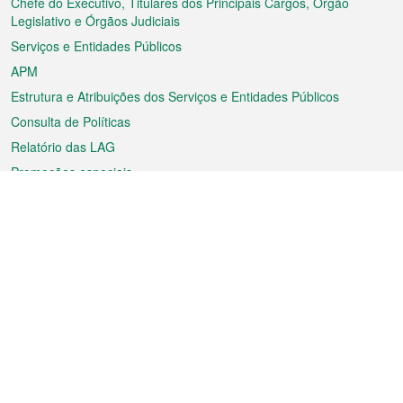
rodapé
Chefe do Executivo, Titulares dos Principais Cargos, Órgão
Legislativo e Órgãos Judiciais
Serviços e Entidades Públicos
APM
Estrutura e Atribuições dos Serviços e Entidades Públicos
Consulta de Políticas
Relatório das LAG
Promoções especiais
Sobre a RAEM
Tempo
Transporte
Feriados
Cultura e lazer
Informação de Macau
Ficheiro sobre Macau