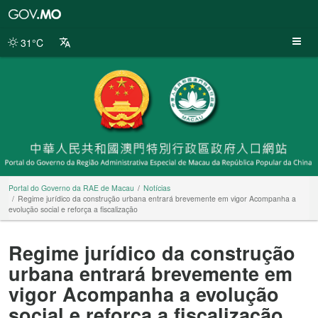
Portal
do
Governo
31°C
da
RAE
de
Macau
Portal do Governo da RAE de Macau
Notícias
Regime jurídico da construção urbana entrará brevemente em vigor Acompanha a
evolução social e reforça a fiscalização
Regime jurídico da construção
urbana entrará brevemente em
vigor Acompanha a evolução
social e reforça a fiscalização