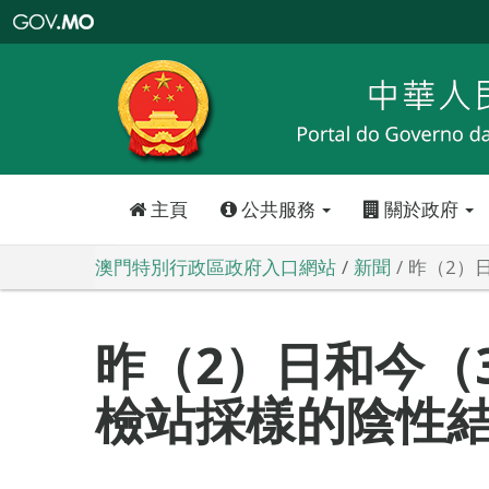
澳
門
特
別
行
政
區
政
府
入
口
網
站
主頁
公共服務
關於政府
澳門特別行政區政府入口網站
新聞
昨（2）
昨（2）日和今（
檢站採樣的陰性