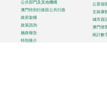
公共部門及其他機構
公眾假
澳門特別行政區公共行政
文娛康
政府架構
城市資
政策諮詢
澳門便
施政報告
統計數
特別推介
來澳旅遊
商務
計劃行程
貿易投
觀光
澳門經
娛樂消閒
中小企
購物
市場資
節日盛事
知識產