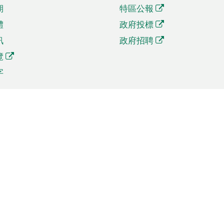
期
特區公報
體
政府投標
訊
政府招聘
覽
字
及貿易
相關連結
資
手機應用程式目錄
貿會展
社交媒體目錄
商機和服務
專題網站目錄
訊
RSS訂閱目錄
權
表格下載